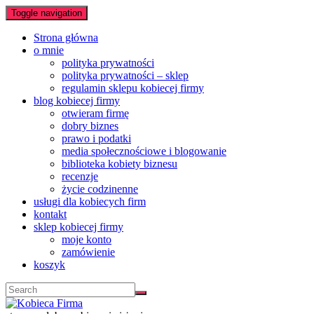
Toggle navigation
Strona główna
o mnie
polityka prywatności
polityka prywatności – sklep
regulamin sklepu kobiecej firmy
blog kobiecej firmy
otwieram firmę
dobry biznes
prawo i podatki
media społecznościowe i blogowanie
biblioteka kobiety biznesu
recenzje
życie codzinenne
usługi dla kobiecych firm
kontakt
sklep kobiecej firmy
moje konto
zamówienie
koszyk