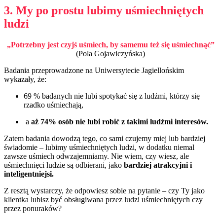
3. My po prostu lubimy uśmiechniętych
ludzi
„Potrzebny jest czyjś uśmiech, by samemu też się uśmiechnąć”
(
Pola Gojawiczyńska)
Badania przeprowadzone na Uniwersytecie Jagiellońskim
wykazały, że:
69 % badanych nie lubi spotykać się z ludźmi, którzy się
rzadko uśmiechają,
a
aż 74% osób nie lubi robić z takimi ludźmi interesów.
Zatem badania dowodzą tego, co sami czujemy miej lub bardziej
świadomie – lubimy uśmiechniętych ludzi, w dodatku niemal
zawsze uśmiech odwzajemniamy. Nie wiem, czy wiesz, ale
uśmiechnięci ludzie są odbierani, jako
bardziej atrakcyjni i
inteligentniejsi.
Z resztą wystarczy, że odpowiesz sobie na pytanie – czy Ty jako
klientka lubisz być obsługiwana przez ludzi uśmiechniętych czy
przez ponuraków?