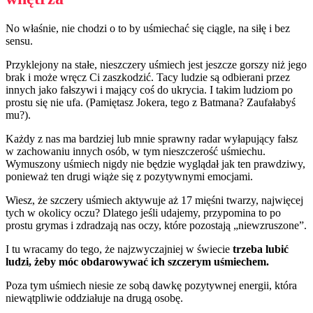
No właśnie, nie chodzi o to by uśmiechać się ciągle, na siłę i bez
sensu.
Przyklejony na stałe, nieszczery uśmiech jest jeszcze gorszy niż jego
brak i może wręcz Ci zaszkodzić. Tacy ludzie są odbierani przez
innych jako fałszywi i mający coś do ukrycia. I takim ludziom po
prostu się nie ufa. (Pamiętasz Jokera, tego z Batmana? Zaufałabyś
mu?).
Każdy z nas ma bardziej lub mnie sprawny radar wyłapujący fałsz
w zachowaniu innych osób, w tym nieszczerość uśmiechu.
Wymuszony uśmiech nigdy nie będzie wyglądał jak ten prawdziwy,
ponieważ ten drugi wiąże się z pozytywnymi emocjami.
Wiesz, że szczery uśmiech aktywuje aż 17 mięśni twarzy, najwięcej
tych w okolicy oczu? Dlatego jeśli udajemy, przypomina to po
prostu grymas i zdradzają nas oczy, które pozostają „niewzruszone”.
I tu wracamy do tego, że najzwyczajniej w świecie
trzeba lubić
ludzi, żeby móc obdarowywać ich szczerym uśmiechem.
Poza tym uśmiech niesie ze sobą dawkę pozytywnej energii, która
niewątpliwie oddziałuje na drugą osobę.