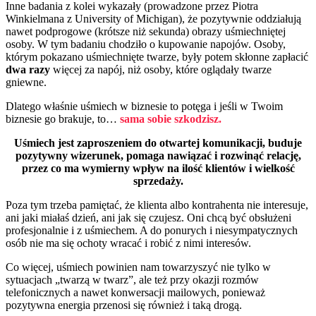
Inne badania z kolei wykazały (prowadzone przez Piotra
Winkielmana z University of Michigan), że pozytywnie oddziałują
nawet podprogowe (krótsze niż sekunda) obrazy uśmiechniętej
osoby. W tym badaniu chodziło o kupowanie napojów. Osoby,
którym pokazano uśmiechnięte twarze, były potem skłonne zapłacić
dwa razy
więcej za napój, niż osoby, które oglądały twarze
gniewne.
Dlatego właśnie uśmiech w biznesie to potęga i jeśli w Twoim
biznesie go brakuje, to…
sama sobie szkodzisz.
Uśmiech jest zaproszeniem do otwartej komunikacji, buduje
pozytywny wizerunek, pomaga nawiązać i rozwinąć relację,
przez co ma wymierny wpływ na ilość klientów i wielkość
sprzedaży.
Poza tym trzeba pamiętać, że klienta albo kontrahenta nie interesuje,
ani jaki miałaś dzień, ani jak się czujesz. Oni chcą być obsłużeni
profesjonalnie i z uśmiechem. A do ponurych i niesympatycznych
osób nie ma się ochoty wracać i robić z nimi interesów.
Co więcej, uśmiech powinien nam towarzyszyć nie tylko w
sytuacjach „twarzą w twarz”, ale też przy okazji rozmów
telefonicznych a nawet konwersacji mailowych, ponieważ
pozytywna energia przenosi się również i taką drogą.