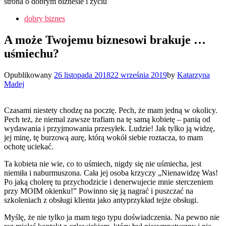
strona o dobrym biznesie i życiu
dobry biznes
A może Twojemu biznesowi brakuje …
uśmiechu?
Opublikowany
26 listopada 2018
22 września 2019
by
Katarzyna
Madej
Czasami niestety chodzę na pocztę. Pech, że mam jedną w okolicy.
Pech też, że niemal zawsze trafiam na tę samą kobietę – panią od
wydawania i przyjmowania przesyłek. Ludzie! Jak tylko ją widzę,
jej minę, tę burzową aurę, którą wokół siebie roztacza, to mam
ochotę uciekać.
Ta kobieta nie wie, co to uśmiech, nigdy się nie uśmiecha, jest
niemiła i naburmuszona. Cała jej osoba krzyczy „Nienawidzę Was!
Po jaką cholerę tu przychodzicie i denerwujecie mnie sterczeniem
przy MOIM okienku!” Powinno się ją nagrać i puszczać na
szkoleniach z obsługi klienta jako antyprzykład tejże obsługi.
Myślę, że nie tylko ja mam tego typu doświadczenia. Na pewno nie