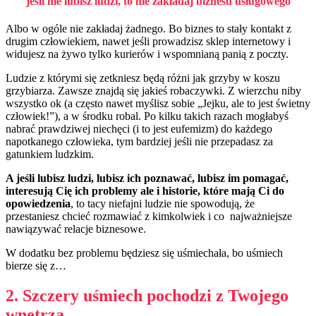
jeśli nie lubisz ludzi,
to
nie zakładaj biznesu
usługowego
Albo w ogóle nie zakładaj żadnego. Bo biznes to stały kontakt z
drugim człowiekiem, nawet jeśli prowadzisz sklep internetowy i
widujesz na żywo tylko kurierów i wspomnianą panią z poczty.
Ludzie z którymi się zetkniesz będą różni jak grzyby w koszu
grzybiarza. Zawsze znajdą się jakieś robaczywki. Z wierzchu niby
wszystko ok (a często nawet myślisz sobie „Jejku, ale to jest świetny
człowiek!”), a w środku robal. Po kilku takich razach mogłabyś
nabrać prawdziwej niechęci (i to jest eufemizm) do każdego
napotkanego człowieka, tym bardziej jeśli nie przepadasz za
gatunkiem ludzkim.
A jeśli lubisz ludzi, lubisz ich poznawać, lubisz im pomagać,
interesują Cię ich problemy ale i historie, które mają Ci do
opowiedzenia
, to tacy niefajni ludzie nie spowodują, że
przestaniesz chcieć rozmawiać z kimkolwiek i co najważniejsze
nawiązywać relacje biznesowe.
W dodatku bez problemu będziesz się uśmiechała, bo uśmiech
bierze się z…
2. Szczery uśmiech pochodzi z Twojego
wnętrza