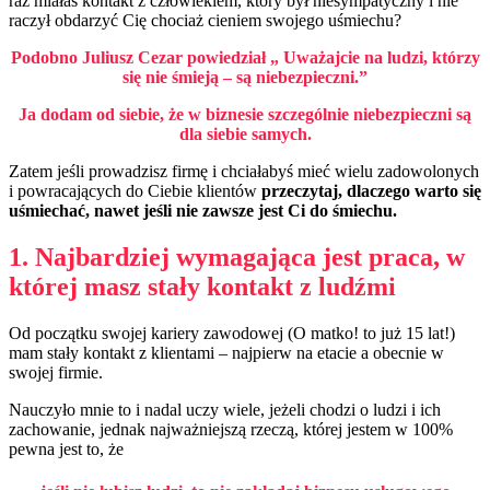
raz miałaś kontakt z człowiekiem, który był niesympatyczny i nie
raczył obdarzyć Cię chociaż cieniem swojego uśmiechu?
Podobno Juliusz Cezar powiedział „ Uważajcie na ludzi, którzy
się nie śmieją – są niebezpieczni.”
Ja dodam od siebie, że w biznesie szczególnie niebezpieczni są
dla siebie samych.
Zatem jeśli prowadzisz firmę i chciałabyś mieć wielu zadowolonych
i powracających do Ciebie klientów
przeczytaj, dlaczego warto się
uśmiechać, nawet jeśli nie zawsze jest C
i
do śmiechu.
1. Najbardziej wymagająca jest praca, w
której masz stały kontakt z ludźmi
Od początku swojej kariery zawodowej (O matko! to już 15 lat!)
mam stały kontakt z klientami – najpierw na etacie a obecnie w
swojej firmie.
Nauczyło mnie to i nadal uczy wiele, jeżeli chodzi o ludzi i ich
zachowanie, jednak najważniejszą rzeczą, której jestem w 100%
pewna jest to, że