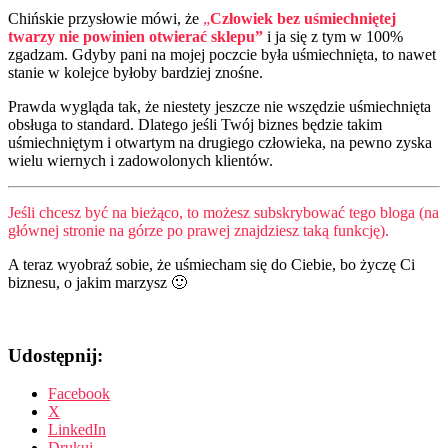
Chińskie przysłowie mówi, że
„
Człowiek bez uśmiechniętej
twarzy nie powinien otwierać sklepu”
i ja się z tym w 100%
zgadzam. Gdyby pani na mojej poczcie była uśmiechnięta, to nawet
stanie w kolejce byłoby bardziej znośne.
Prawda wygląda tak, że niestety jeszcze nie wszędzie uśmiechnięta
obsługa to standard. Dlatego jeśli Twój biznes będzie takim
uśmiechniętym i otwartym na drugiego człowieka, na pewno zyska
wielu wiernych i zadowolonych klientów.
Jeśli chcesz być na bieżąco, to możesz subskrybować tego bloga (na
głównej stronie na górze po prawej znajdziesz taką funkcję).
A teraz wyobraź sobie, że uśmiecham się do Ciebie, bo życzę Ci
biznesu, o jakim marzysz 🙂
Udostępnij:
Facebook
X
LinkedIn
Drukuj