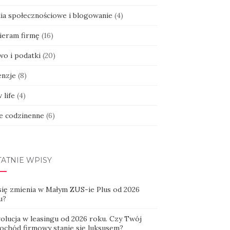
ia społecznościowe i blogowanie
(4)
ieram firmę
(16)
wo i podatki
(20)
enzje
(8)
 life
(4)
ie codzinenne
(6)
TATNIE WPISY
się zmienia w Małym ZUS-ie Plus od 2026
u?
olucja w leasingu od 2026 roku. Czy Twój
ochód firmowy stanie się luksusem?