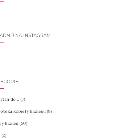
ADNIJ NA INSTAGRAM
tagram
TEGORIE
pytań do…
(3)
ioteka kobiety biznesu
(8)
ry biznes
(50)
e
(2)