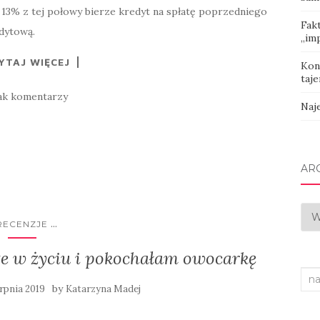
 13% z tej połowy bierze kredyt na spłatę poprzedniego
Fak
dytową.
„imp
YTAJ WIĘCEJ
Kon
taje
ak komentarzy
Naj
AR
Arc
...
RECENZJE
te w życiu i pokochałam owocarkę
Sea
by
erpnia 2019
Katarzyna Madej
for: