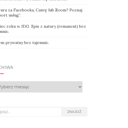
tura za Facebooka, Canvę lub Zoom? Poznaj
ort usług”.
iec roku w JDG. Spis z natury (remanent) bez
mnic.
em prywatny bez tajemnic.
CHIWA
hiwa
rch
ZNAJDŹ