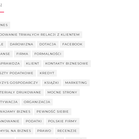
I
ZNES
DOWANIE TRWAŁYCH RELACJI Z KLIENTEM
LE
DAROWIZNA
DOTACJA
FACEBOOK
NANSE
FIRMA
FORMALNOŚCI
SPRAWDZA
KLIENT
KONTAKTY BIZNESOWE
SZTY PODATKOWE
KREDYT
YZYS GOSPODARCZY
KSIĄŻKI
MARKETING
TERIAŁY DRUKOWANE
MOCNE STRONY
TYWACJA
ORGANIZACJA
WAJAMY BIZNES
PEWNOŚĆ SIEBIE
ANOWANIE
PODATKI
POLSKIE FIRMY
MYSŁ NA BIZNES
PRAWO
RECENZJE