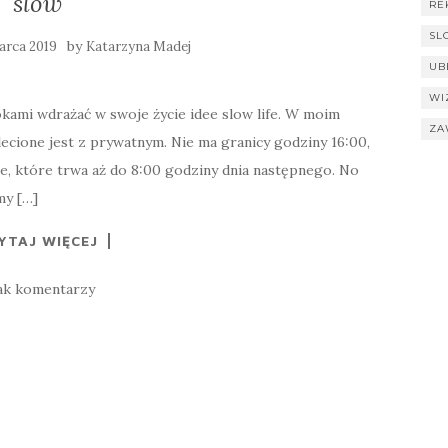
slow
RE
SL
by
arca 2019
Katarzyna Madej
UB
WI
kami wdrażać w swoje życie idee slow life. W moim
ZA
cione jest z prywatnym. Nie ma granicy godziny 16:00,
e, które trwa aż do 8:00 godziny dnia następnego. No
my […]
YTAJ WIĘCEJ
ak komentarzy