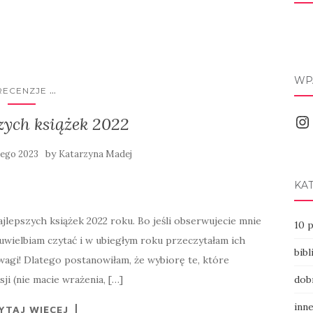
WP
...
RECENZJE
Ins
zych książek 2022
by
tego 2023
Katarzyna Madej
KA
jlepszych książek 2022 roku. Bo jeśli obserwujecie mnie
10 
 uwielbiam czytać i w ubiegłym roku przeczytałam ich
bibl
uwagi! Dlatego postanowiłam, że wybiorę te, które
sji (nie macie wrażenia, […]
dob
inn
YTAJ WIĘCEJ