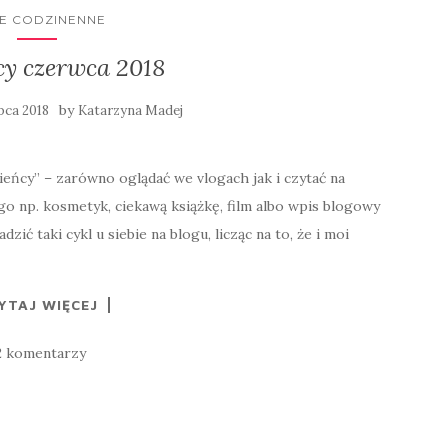
IE CODZINENNE
cy czerwca 2018
by
ipca 2018
Katarzyna Madej
bieńcy” – zarówno oglądać we vlogach jak i czytać na
o np. kosmetyk, ciekawą książkę, film albo wpis blogowy
ć taki cykl u siebie na blogu, licząc na to, że i moi
YTAJ WIĘCEJ
2 komentarzy