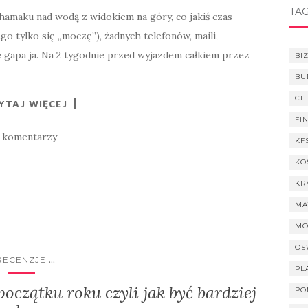
TAG
 hamaku nad wodą z widokiem na góry, co jakiś czas
go tylko się „moczę”), żadnych telefonów, maili,
e gapa ja. Na 2 tygodnie przed wyjazdem całkiem przez
BI
BU
CE
YTAJ WIĘCEJ
FI
 komentarzy
KF
KO
KR
MA
MO
OS
...
RECENZJE
PL
czątku roku czyli jak być bardziej
PO