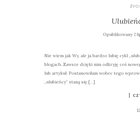
ŻYC
Ulubień
Opublikowany
2 l
Nie wiem jak Wy, ale ja bardzo lubię cykl „ulu
blogach. Zawsze dzięki nim odkryję coś noweg
lub artykuł. Postanowiłam wobec tego wprowadzi
„ulubieńcy” staną się […]
CZ
1