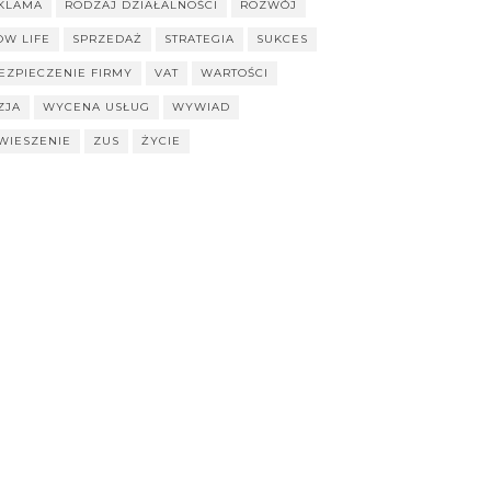
KLAMA
RODZAJ DZIAŁALNOŚCI
ROZWÓJ
OW LIFE
SPRZEDAŻ
STRATEGIA
SUKCES
EZPIECZENIE FIRMY
VAT
WARTOŚCI
ZJA
WYCENA USŁUG
WYWIAD
WIESZENIE
ZUS
ŻYCIE