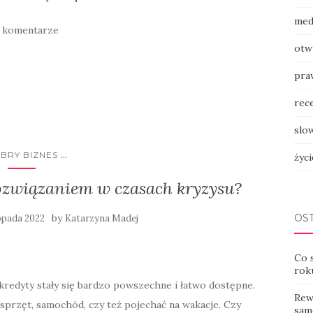
med
 komentarze
otw
pra
rec
slow
...
BRY BIZNES
życ
rozwiązaniem w czasach kryzysu?
by
OS
topada 2022
Katarzyna Madej
Co 
rok
edyty stały się bardzo powszechne i łatwo dostępne.
Rew
sprzęt, samochód, czy też pojechać na wakacje. Czy
sam