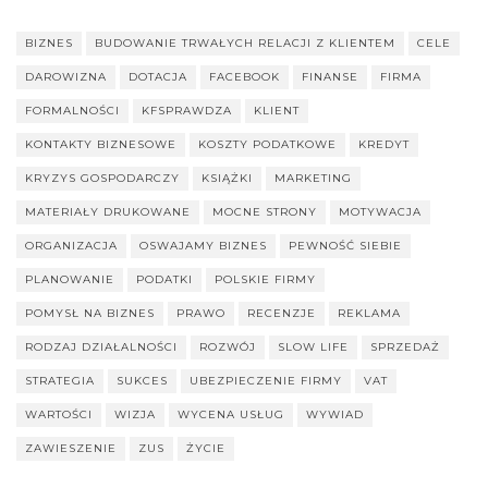
BIZNES
BUDOWANIE TRWAŁYCH RELACJI Z KLIENTEM
CELE
DAROWIZNA
DOTACJA
FACEBOOK
FINANSE
FIRMA
FORMALNOŚCI
KFSPRAWDZA
KLIENT
KONTAKTY BIZNESOWE
KOSZTY PODATKOWE
KREDYT
KRYZYS GOSPODARCZY
KSIĄŻKI
MARKETING
MATERIAŁY DRUKOWANE
MOCNE STRONY
MOTYWACJA
ORGANIZACJA
OSWAJAMY BIZNES
PEWNOŚĆ SIEBIE
PLANOWANIE
PODATKI
POLSKIE FIRMY
POMYSŁ NA BIZNES
PRAWO
RECENZJE
REKLAMA
RODZAJ DZIAŁALNOŚCI
ROZWÓJ
SLOW LIFE
SPRZEDAŻ
STRATEGIA
SUKCES
UBEZPIECZENIE FIRMY
VAT
WARTOŚCI
WIZJA
WYCENA USŁUG
WYWIAD
ZAWIESZENIE
ZUS
ŻYCIE