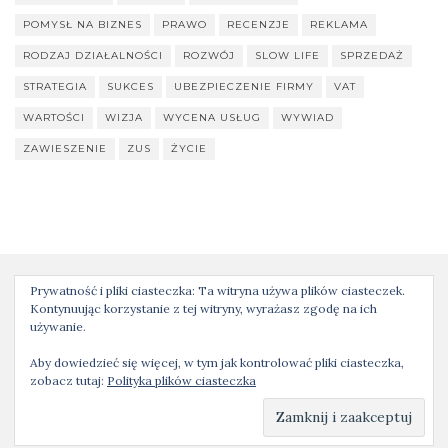
POMYSŁ NA BIZNES
PRAWO
RECENZJE
REKLAMA
RODZAJ DZIAŁALNOŚCI
ROZWÓJ
SLOW LIFE
SPRZEDAŻ
STRATEGIA
SUKCES
UBEZPIECZENIE FIRMY
VAT
WARTOŚCI
WIZJA
WYCENA USŁUG
WYWIAD
ZAWIESZENIE
ZUS
ŻYCIE
Prywatność i pliki ciasteczka: Ta witryna używa plików ciasteczek.
Kontynuując korzystanie z tej witryny, wyrażasz zgodę na ich
Wszystkie treści są mojego autorstwa (chyba, że zaznaczono inaczej) i
używanie.
podlegają ochronie zgodnie z prawem autorskim. Nie kopiuj ich i nie
Aby dowiedzieć się więcej, w tym jak kontrolować pliki ciasteczka,
powielaj bez mojej zgody. Temat stworzony przez
Colorlib
Napędzany
zobacz tutaj:
Polityka plików ciasteczka
przez
WordPress