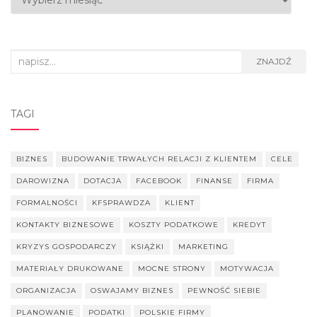
Search
ZNAJDŹ
for:
TAGI
BIZNES
BUDOWANIE TRWAŁYCH RELACJI Z KLIENTEM
CELE
DAROWIZNA
DOTACJA
FACEBOOK
FINANSE
FIRMA
FORMALNOŚCI
KFSPRAWDZA
KLIENT
KONTAKTY BIZNESOWE
KOSZTY PODATKOWE
KREDYT
KRYZYS GOSPODARCZY
KSIĄŻKI
MARKETING
MATERIAŁY DRUKOWANE
MOCNE STRONY
MOTYWACJA
ORGANIZACJA
OSWAJAMY BIZNES
PEWNOŚĆ SIEBIE
PLANOWANIE
PODATKI
POLSKIE FIRMY