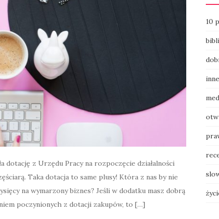
10 
bibl
dob
inn
med
otw
pra
rec
ła dotację z Urzędu Pracy na rozpoczęcie działalności
slow
ściarą. Taka dotacja to same plusy! Która z nas by nie
ysięcy na wymarzony biznes? Jeśli w dodatku masz dobrą
życ
aniem poczynionych z dotacji zakupów, to […]