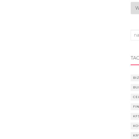
Arc
Sea
for:
TAG
BI
BU
CE
FI
KF
KO
KR