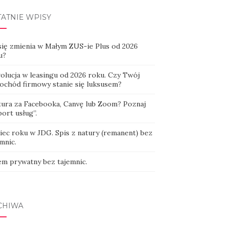
TATNIE WPISY
się zmienia w Małym ZUS-ie Plus od 2026
u?
olucja w leasingu od 2026 roku. Czy Twój
ochód firmowy stanie się luksusem?
tura za Facebooka, Canvę lub Zoom? Poznaj
ort usług”.
iec roku w JDG. Spis z natury (remanent) bez
mnic.
em prywatny bez tajemnic.
CHIWA