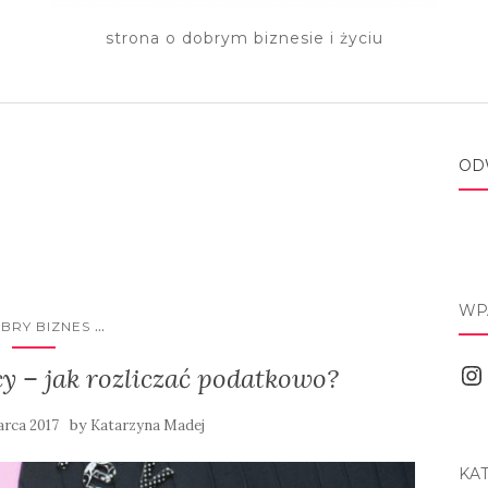
strona o dobrym biznesie i życiu
OD
WP
...
BRY BIZNES
Ins
y – jak rozliczać podatkowo?
by
arca 2017
Katarzyna Madej
KA