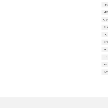
MA
MO
OS
PL
PO
RE
SL
UB
WI
ZA