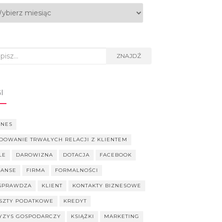
hiwa
rch
ZNAJDŹ
I
ZNES
DOWANIE TRWAŁYCH RELACJI Z KLIENTEM
LE
DAROWIZNA
DOTACJA
FACEBOOK
NANSE
FIRMA
FORMALNOŚCI
SPRAWDZA
KLIENT
KONTAKTY BIZNESOWE
SZTY PODATKOWE
KREDYT
YZYS GOSPODARCZY
KSIĄŻKI
MARKETING