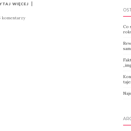
YTAJ WIĘCEJ
OS
6 komentarzy
Co 
rok
Rew
sam
Fak
„imp
Kon
taje
Naj
AR