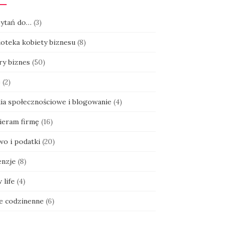
pytań do…
(3)
ioteka kobiety biznesu
(8)
ry biznes
(50)
e
(2)
ia społecznościowe i blogowanie
(4)
ieram firmę
(16)
wo i podatki
(20)
enzje
(8)
 life
(4)
ie codzinenne
(6)