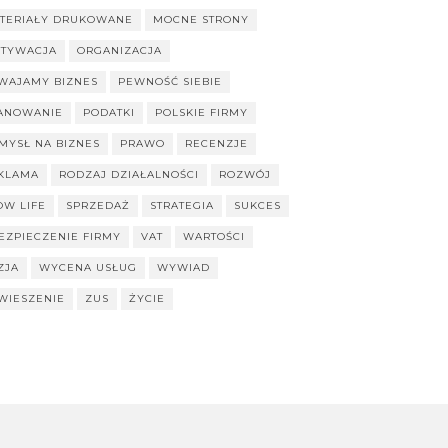
TERIAŁY DRUKOWANE
MOCNE STRONY
TYWACJA
ORGANIZACJA
WAJAMY BIZNES
PEWNOŚĆ SIEBIE
ANOWANIE
PODATKI
POLSKIE FIRMY
MYSŁ NA BIZNES
PRAWO
RECENZJE
KLAMA
RODZAJ DZIAŁALNOŚCI
ROZWÓJ
OW LIFE
SPRZEDAŻ
STRATEGIA
SUKCES
EZPIECZENIE FIRMY
VAT
WARTOŚCI
ZJA
WYCENA USŁUG
WYWIAD
WIESZENIE
ZUS
ŻYCIE