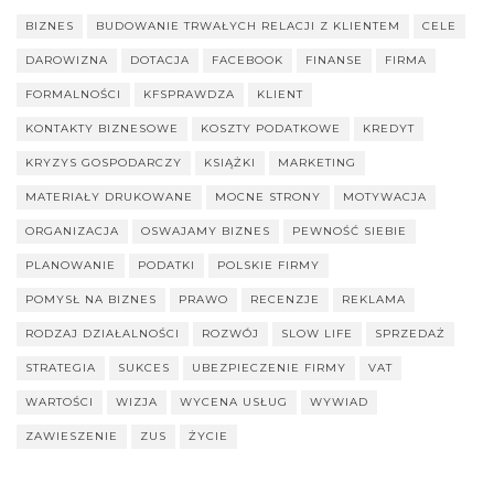
BIZNES
BUDOWANIE TRWAŁYCH RELACJI Z KLIENTEM
CELE
DAROWIZNA
DOTACJA
FACEBOOK
FINANSE
FIRMA
FORMALNOŚCI
KFSPRAWDZA
KLIENT
KONTAKTY BIZNESOWE
KOSZTY PODATKOWE
KREDYT
KRYZYS GOSPODARCZY
KSIĄŻKI
MARKETING
MATERIAŁY DRUKOWANE
MOCNE STRONY
MOTYWACJA
ORGANIZACJA
OSWAJAMY BIZNES
PEWNOŚĆ SIEBIE
PLANOWANIE
PODATKI
POLSKIE FIRMY
POMYSŁ NA BIZNES
PRAWO
RECENZJE
REKLAMA
RODZAJ DZIAŁALNOŚCI
ROZWÓJ
SLOW LIFE
SPRZEDAŻ
STRATEGIA
SUKCES
UBEZPIECZENIE FIRMY
VAT
WARTOŚCI
WIZJA
WYCENA USŁUG
WYWIAD
ZAWIESZENIE
ZUS
ŻYCIE