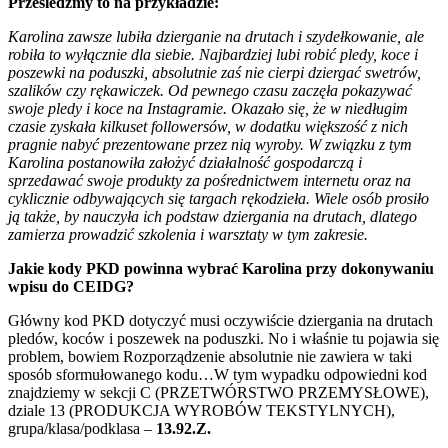
Prześledźmy to na przykładzie:
Karolina zawsze lubiła dzierganie na drutach i szydełkowanie, ale
robiła to wyłącznie dla siebie. Najbardziej lubi robić pledy, koce i
poszewki na poduszki, absolutnie zaś nie cierpi dziergać swetrów,
szalików czy rękawiczek. Od pewnego czasu zaczęła pokazywać
swoje pledy i koce na Instagramie. Okazało się, że w niedługim
czasie zyskała kilkuset followersów, w dodatku większość z nich
pragnie nabyć prezentowane przez nią wyroby. W związku z tym
Karolina postanowiła założyć działalność gospodarczą i
sprzedawać swoje produkty za pośrednictwem internetu oraz na
cyklicznie odbywających się targach rękodzieła. Wiele osób prosiło
ją także, by nauczyła ich podstaw dziergania na drutach, dlatego
zamierza prowadzić szkolenia i warsztaty w tym zakresie.
Jakie kody PKD powinna wybrać Karolina przy dokonywaniu
wpisu do CEIDG?
Główny kod PKD dotyczyć musi oczywiście dziergania na drutach
pledów, koców i poszewek na poduszki. No i właśnie tu pojawia się
problem, bowiem Rozporządzenie absolutnie nie zawiera w taki
sposób sformułowanego kodu…W tym wypadku odpowiedni kod
znajdziemy w sekcji C (PRZETWÓRSTWO PRZEMYSŁOWE),
dziale 13 (PRODUKCJA WYROBÓW TEKSTYLNYCH),
grupa/klasa/podklasa –
13.92.Z.