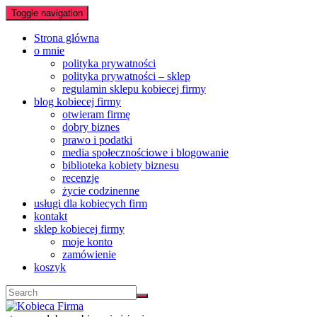
Toggle navigation
Strona główna
o mnie
polityka prywatności
polityka prywatności – sklep
regulamin sklepu kobiecej firmy
blog kobiecej firmy
otwieram firmę
dobry biznes
prawo i podatki
media społecznościowe i blogowanie
biblioteka kobiety biznesu
recenzje
życie codzinenne
usługi dla kobiecych firm
kontakt
sklep kobiecej firmy
moje konto
zamówienie
koszyk