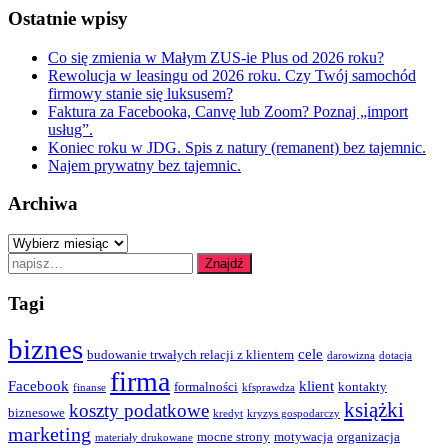
Ostatnie wpisy
Co się zmienia w Małym ZUS-ie Plus od 2026 roku?
Rewolucja w leasingu od 2026 roku. Czy Twój samochód
firmowy stanie się luksusem?
Faktura za Facebooka, Canvę lub Zoom? Poznaj „import
usług”.
Koniec roku w JDG. Spis z natury (remanent) bez tajemnic.
Najem prywatny bez tajemnic.
Archiwa
Archiwa
Search
Znajdź
for:
Tagi
biznes
cele
budowanie trwałych relacji z klientem
darowizna
dotacja
firma
Facebook
klient
formalności
kontakty
finanse
kfsprawdza
książki
koszty podatkowe
biznesowe
kredyt
kryzys gospodarczy
marketing
mocne strony
motywacja
organizacja
materiały drukowane