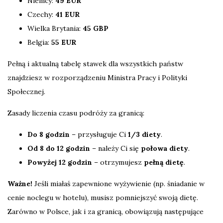
Niemcy:
49 EUR
Czechy:
41 EUR
Wielka Brytania:
45 GBP
Belgia:
55 EUR
Pełną i aktualną tabelę stawek dla wszystkich państw
znajdziesz w rozporządzeniu Ministra Pracy i Polityki
Społecznej.
Zasady liczenia czasu podróży za granicą:
Do 8 godzin
– przysługuje Ci
1/3 diety
.
Od 8 do 12 godzin
– należy Ci się
połowa diety
.
Powyżej 12 godzin
– otrzymujesz
pełną dietę
.
Ważne!
Jeśli miałaś zapewnione wyżywienie (np. śniadanie w
cenie noclegu w hotelu), musisz pomniejszyć swoją dietę.
Zarówno w Polsce, jak i za granicą, obowiązują następujące