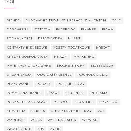
TAGI
BIZNES
BUDOWANIE TRWAŁYCH RELACJI Z KLIENTEM
CELE
DAROWIZNA
DOTACJA
FACEBOOK
FINANSE
FIRMA
FORMALNOŚCI
KFSPRAWDZA
KLIENT
KONTAKTY BIZNESOWE
KOSZTY PODATKOWE
KREDYT
KRYZYS GOSPODARCZY
KSIĄŻKI
MARKETING
MATERIAŁY DRUKOWANE
MOCNE STRONY
MOTYWACJA
ORGANIZACJA
OSWAJAMY BIZNES
PEWNOŚĆ SIEBIE
PLANOWANIE
PODATKI
POLSKIE FIRMY
POMYSŁ NA BIZNES
PRAWO
RECENZJE
REKLAMA
RODZAJ DZIAŁALNOŚCI
ROZWÓJ
SLOW LIFE
SPRZEDAŻ
STRATEGIA
SUKCES
UBEZPIECZENIE FIRMY
VAT
WARTOŚCI
WIZJA
WYCENA USŁUG
WYWIAD
ZAWIESZENIE
ZUS
ŻYCIE