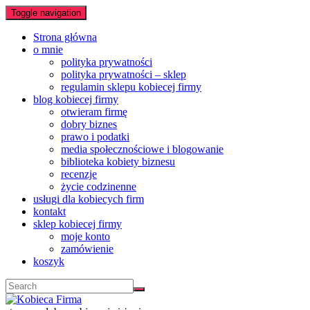
Toggle navigation
Strona główna
o mnie
polityka prywatności
polityka prywatności – sklep
regulamin sklepu kobiecej firmy
blog kobiecej firmy
otwieram firmę
dobry biznes
prawo i podatki
media społecznościowe i blogowanie
biblioteka kobiety biznesu
recenzje
życie codzinenne
usługi dla kobiecych firm
kontakt
sklep kobiecej firmy
moje konto
zamówienie
koszyk