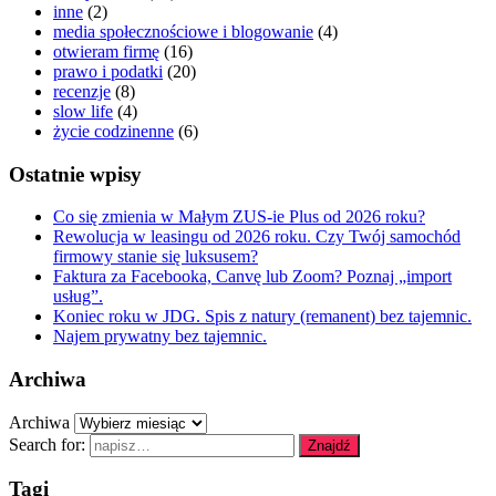
inne
(2)
media społecznościowe i blogowanie
(4)
otwieram firmę
(16)
prawo i podatki
(20)
recenzje
(8)
slow life
(4)
życie codzinenne
(6)
Ostatnie wpisy
Co się zmienia w Małym ZUS-ie Plus od 2026 roku?
Rewolucja w leasingu od 2026 roku. Czy Twój samochód
firmowy stanie się luksusem?
Faktura za Facebooka, Canvę lub Zoom? Poznaj „import
usług”.
Koniec roku w JDG. Spis z natury (remanent) bez tajemnic.
Najem prywatny bez tajemnic.
Archiwa
Archiwa
Search for:
Znajdź
Tagi