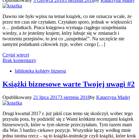
Opublikowany
3 czerwca 2018
3 sierpnia 2018
by
Katarzyna Madej
Dawno nie było wpisu na temat książek, co nie oznacza wcale, że
przez ten czas nie czytałam. Czytałam sporo, jednak w większości
o… podatkach. Praca księgowa wymaga ciągłego uzupełniania
wiedzy, a że jesteśmy krajem, który lubuje się w zmianach i
tworzeniu przepisów, to jest co „uzupełniać”. Na szczęście nie
samymi podatkami człowiek żyje, wobec czego […]
Czytaj więcej
Brak komentarzy
biblioteka kobiety biznesu
Książki biznesowe warte Twojej uwagi #2
Opublikowany
21 lipca 2017
3 sierpnia 2018
by
Katarzyna Madej
Drugi kwartał 2017 r. już jakiś czas temu się skończył, wobec tego
przyszła pora, by podzielić się z Wami krótkimi recenzjami książek
biznesowych, które w tym okresie przeczytałam. Tym razem mam
dla Was 3 bardzo ciekawe pozycje. Wszystkie łączy według mnie
jedna istotna rzecz – są to książki-instrukcje czyli książki, które krok