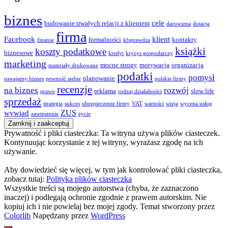
biznes
cele
budowanie trwałych relacji z klientem
darowizna
dotacja
firma
Facebook
klient
formalności
kontakty
finanse
kfsprawdza
książki
koszty podatkowe
biznesowe
kredyt
kryzys gospodarczy
marketing
mocne strony
motywacja
organizacja
materiały drukowane
podatki
pomysł
planowanie
oswajamy biznes
pewność siebie
polskie firmy
recenzje
na biznes
rozwój
reklama
slow life
prawo
rodzaj działalności
sprzedaż
strategia
sukces
ubezpieczenie firmy
VAT
wartości
wizja
wycena usług
ZUS
wywiad
zawieszenie
życie
Prywatność i pliki ciasteczka: Ta witryna używa plików ciasteczek.
Kontynuując korzystanie z tej witryny, wyrażasz zgodę na ich
używanie.
Aby dowiedzieć się więcej, w tym jak kontrolować pliki ciasteczka,
zobacz tutaj:
Polityka plików ciasteczka
Wszystkie treści są mojego autorstwa (chyba, że zaznaczono
inaczej) i podlegają ochronie zgodnie z prawem autorskim. Nie
kopiuj ich i nie powielaj bez mojej zgody. Temat stworzony przez
Colorlib
Napędzany przez
WordPress