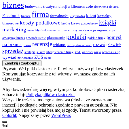
biznes
cele
budowanie trwałych relacji z klientem
darowizna
dotacja
firma
Facebook
klient
formalności
kontakty
finanse
kfsprawdza
książki
koszty podatkowe
biznesowe
kredyt
kryzys gospodarczy
marketing
mocne strony
motywacja
organizacja
materiały drukowane
podatki
pomysł
planowanie
oswajamy biznes
pewność siebie
polskie firmy
recenzje
na biznes
rozwój
reklama
slow life
prawo
rodzaj działalności
sprzedaż
strategia
sukces
ubezpieczenie firmy
VAT
wartości
wizja
wycena usług
ZUS
wywiad
zawieszenie
życie
Prywatność i pliki ciasteczka: Ta witryna używa plików ciasteczek.
Kontynuując korzystanie z tej witryny, wyrażasz zgodę na ich
używanie.
Aby dowiedzieć się więcej, w tym jak kontrolować pliki ciasteczka,
zobacz tutaj:
Polityka plików ciasteczka
Wszystkie treści są mojego autorstwa (chyba, że zaznaczono
inaczej) i podlegają ochronie zgodnie z prawem autorskim. Nie
kopiuj ich i nie powielaj bez mojej zgody. Temat stworzony przez
Colorlib
Napędzany przez
WordPress
%d