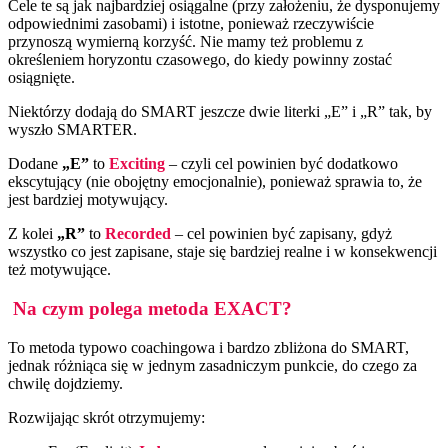
Cele te są jak najbardziej osiągalne (przy założeniu, że dysponujemy
odpowiednimi zasobami) i istotne, ponieważ rzeczywiście
przynoszą wymierną korzyść. Nie mamy też problemu z
określeniem horyzontu czasowego, do kiedy powinny zostać
osiągnięte.
Niektórzy dodają do SMART jeszcze dwie literki „E” i „R” tak, by
wyszło SMARTER.
Dodane
„E”
to
Exciting
– czyli cel powinien być dodatkowo
ekscytujący (nie obojętny emocjonalnie), ponieważ sprawia to, że
jest bardziej motywujący.
Z kolei
„R”
to
Recorded
– cel powinien być zapisany, gdyż
wszystko co jest zapisane, staje się bardziej realne i w konsekwencji
też motywujące.
Na czym polega metoda EXACT?
To metoda typowo coachingowa i bardzo zbliżona do SMART,
jednak różniąca się w jednym zasadniczym punkcie, do czego za
chwilę dojdziemy.
Rozwijając skrót otrzymujemy: