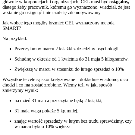
głównie w korporacjach i organizacjach, CEL musi być
osiągalny,
dlatego
żeby pracownik, któremu go wyznaczono, wiedział, że jest
w stanie go osiągnąć i nie czuł się zdemotywowany.
Jak wobec tego mógłby brzmieć CEL wyznaczony metodą
SMART?
Na przykład:
Przeczytam w marcu 2 książki z dziedziny psychologii.
Schudnę w okresie od 1 kwietnia do 31 maja 5 kilogramów.
Zwiększę w marcu w stosunku do lutego sprzedaż o 10%
Wszystkie te cele są skonkretyzowane – dokładnie wiadomo, o co
chodzi i co ma zostać zrobione. Wiemy też, w jaki sposób
zmierzymy wynik:
na dzień 31 marca przeczytane będą 2 książki,
31 maja waga pokaże 5 kg mniej,
znając wartość sprzedaży w lutym bez trudu sprawdzimy, czy
w marcu była o 10% większa