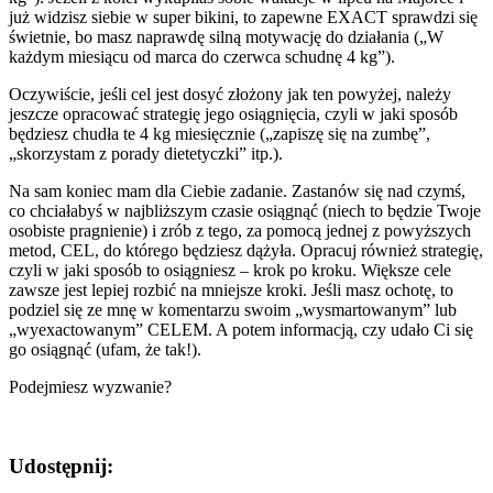
już widzisz siebie w super bikini, to zapewne EXACT sprawdzi się
świetnie, bo masz naprawdę silną motywację do działania („W
każdym miesiącu od marca do czerwca schudnę 4 kg”).
Oczywiście, jeśli cel jest dosyć złożony jak ten powyżej, należy
jeszcze opracować strategię jego osiągnięcia, czyli w jaki sposób
będziesz chudła te 4 kg miesięcznie („zapiszę się na zumbę”,
„skorzystam z porady dietetyczki” itp.).
Na sam koniec mam dla Ciebie zadanie. Zastanów się nad czymś,
co chciałabyś w najbliższym czasie osiągnąć (niech to będzie Twoje
osobiste pragnienie) i zrób z tego, za pomocą jednej z powyższych
metod, CEL, do którego będziesz dążyła. Opracuj również strategię,
czyli w jaki sposób to osiągniesz – krok po kroku. Większe cele
zawsze jest lepiej rozbić na mniejsze kroki. Jeśli masz ochotę, to
podziel się ze mnę w komentarzu swoim „wysmartowanym” lub
„wyexactowanym” CELEM. A potem informacją, czy udało Ci się
go osiągnąć (ufam, że tak!).
Podejmiesz wyzwanie?
Udostępnij: