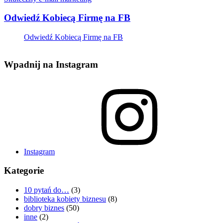
Odwiedź Kobiecą Firmę na FB
Odwiedź Kobiecą Firmę na FB
Wpadnij na Instagram
Instagram
Kategorie
10 pytań do…
(3)
biblioteka kobiety biznesu
(8)
dobry biznes
(50)
inne
(2)