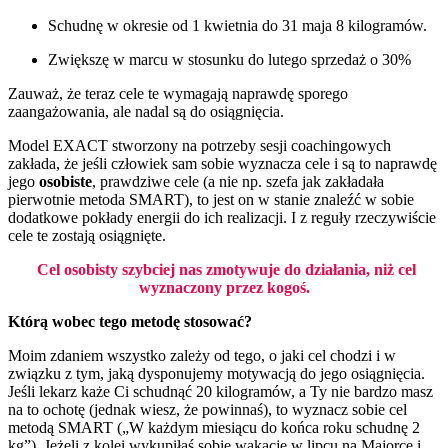
Schudnę w okresie od 1 kwietnia do 31 maja 8 kilogramów.
Zwiększę w marcu w stosunku do lutego sprzedaż o 30%
Zauważ, że teraz cele te wymagają naprawdę sporego
zaangażowania, ale nadal są do osiągnięcia.
Model EXACT stworzony na potrzeby sesji coachingowych
zakłada, że jeśli człowiek sam sobie wyznacza cele i są to naprawdę
jego
osobiste
, prawdziwe cele (a nie np. szefa jak zakładała
pierwotnie metoda SMART), to jest on w stanie znaleźć w sobie
dodatkowe pokłady energii do ich realizacji. I z reguły rzeczywiście
cele te zostają osiągnięte.
Cel osobisty szybciej nas zmotywuje do działania, niż cel
wyznaczony przez
kogoś.
Którą wobec tego metodę stosować?
Moim zdaniem wszystko zależy od tego, o jaki cel chodzi i w
związku z tym, jaką dysponujemy motywacją do jego osiągnięcia.
Jeśli lekarz każe Ci schudnąć 20 kilogramów, a Ty nie bardzo masz
na to ochotę (jednak wiesz, że powinnaś), to wyznacz sobie cel
metodą SMART („W każdym miesiącu do końca roku schudnę 2
kg”). Jeżeli z kolei wykupiłaś sobie wakacje w lipcu na Majorce i