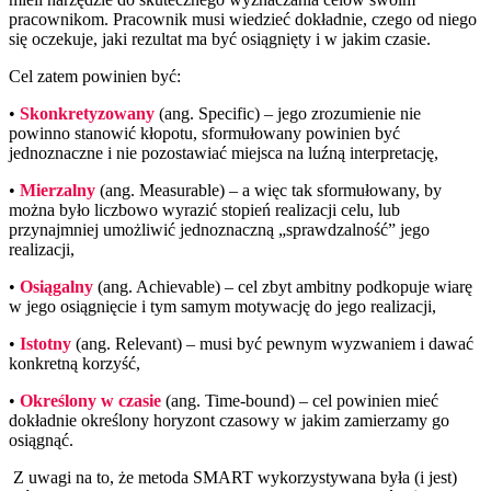
pracownikom. Pracownik musi wiedzieć dokładnie, czego od niego
się oczekuje, jaki rezultat ma być osiągnięty i w jakim czasie.
Cel zatem powinien być:
•
Skonkretyzowany
(ang. Specific) – jego zrozumienie nie
powinno stanowić kłopotu, sformułowany powinien być
jednoznaczne i nie pozostawiać miejsca na luźną interpretację,
•
Mierzalny
(ang. Measurable) – a więc tak sformułowany, by
można było liczbowo wyrazić stopień realizacji celu, lub
przynajmniej umożliwić jednoznaczną „sprawdzalność” jego
realizacji,
•
Osiągalny
(ang. Achievable) – cel zbyt ambitny podkopuje wiarę
w jego osiągnięcie i tym samym motywację do jego realizacji,
•
Istotny
(ang. Relevant) – musi być pewnym wyzwaniem i dawać
konkretną korzyść,
•
Określony w czasie
(ang. Time-bound) – cel powinien mieć
dokładnie określony horyzont czasowy w jakim zamierzamy go
osiągnąć.
Z uwagi na to, że metoda SMART wykorzystywana była (i jest)