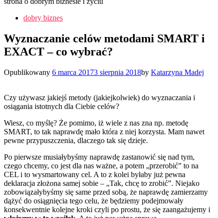
strona o dobrym biznesie i życiu
dobry biznes
Wyznaczanie celów metodami SMART i
EXACT – co wybrać?
Opublikowany
6 marca 2017
3 sierpnia 2018
by
Katarzyna Madej
Czy używasz jakiejś metody (jakiejkolwiek) do wyznaczania i
osiągania istotnych dla Ciebie celów?
Wiesz, co myślę? Że pomimo, iż wiele z nas zna np. metodę
SMART, to tak naprawdę mało która z niej korzysta. Mam nawet
pewne przypuszczenia, dlaczego tak się dzieje.
Po pierwsze musiałybyśmy naprawdę zastanowić się nad tym,
czego chcemy, co jest dla nas ważne, a potem „przerobić” to na
CEL i to wysmartowany cel. A to z kolei byłaby już pewna
deklaracja złożona samej sobie – „Tak, chcę to zrobić”. Niejako
zobowiązałybyśmy się same przed sobą, że naprawdę zamierzamy
dążyć do osiągnięcia tego celu, że będziemy podejmowały
konsekwentnie kolejne kroki czyli po prostu, że się zaangażujemy i