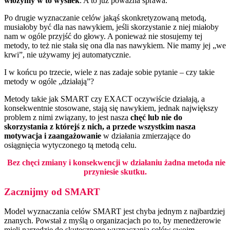
włoży
my w to
wysiłek
. A to już poważna sprawa.
Po drugie wyznaczanie celów jakąś skonkretyzowaną metodą,
musiałoby być dla nas nawykiem, jeśli skorzystanie z niej miałoby
nam w ogóle przyjść do głowy. A ponieważ nie stosujemy tej
metody, to też nie stała się ona dla nas nawykiem. Nie mamy jej „we
krwi”, nie używamy jej automatycznie.
I w końcu po trzecie, wiele z nas zadaje sobie pytanie – czy takie
metody w ogóle „działają”?
Metody takie jak SMART czy EXACT oczywiście działają, a
konsekwentnie stosowane, stają się nawykiem, jednak największy
problem z nimi związany, to jest nasza
chęć lub nie
do
skorzystania z którejś z nich, a przede wszystkim nasza
motywacja i zaangażowanie
w działania zmierzające do
osiągnięcia wytyczonego tą metodą celu.
Bez chęci zmiany i konsekwencji w działaniu żadna metoda nie
przyniesie skutku.
Zacznijmy od SMART
Model wyznaczania celów SMART jest chyba jednym z najbardziej
znanych. Powstał z myślą o organizacjach po to, by menedżerowie
mieli narzędzie do skutecznego wyznaczania celów swoim