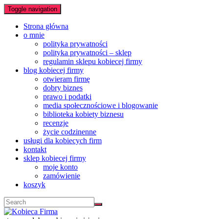
Toggle navigation
Strona główna
o mnie
polityka prywatności
polityka prywatności – sklep
regulamin sklepu kobiecej firmy
blog kobiecej firmy
otwieram firmę
dobry biznes
prawo i podatki
media społecznościowe i blogowanie
biblioteka kobiety biznesu
recenzje
życie codzinenne
usługi dla kobiecych firm
kontakt
sklep kobiecej firmy
moje konto
zamówienie
koszyk