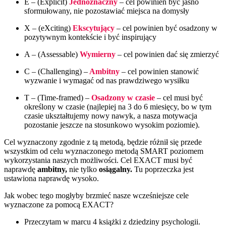
E – (Explicit)
Jednoznaczny
– cel powinien być jasno
sformułowany, nie pozostawiać miejsca na domysły
X – (eXciting)
Ekscytujący
– cel powinien być osadzony w
pozytywnym kontekście i być inspirujący
A – (Assessable)
Wymierny
– cel powinien dać się zmierzyć
C – (Challenging) –
Ambitny
– cel powinien stanowić
wyzwanie i wymagać od nas prawdziwego wysiłku
T – (Time-framed) –
Osadzony w czasie
– cel musi być
określony w czasie (najlepiej na 3 do 6 miesięcy, bo w tym
czasie ukształtujemy nowy nawyk, a nasza motywacja
pozostanie jeszcze na stosunkowo wysokim poziomie).
Cel wyznaczony zgodnie z tą metodą, będzie różnił się przede
wszystkim od celu wyznaczonego metodą SMART poziomem
wykorzystania naszych możliwości. Cel EXACT musi być
naprawdę
ambitny,
nie tylko
osiągalny.
Tu poprzeczka jest
ustawiona naprawdę wysoko.
Jak wobec tego mogłyby brzmieć nasze wcześniejsze cele
wyznaczone za pomocą EXACT?
Przeczytam w marcu 4 książki z dziedziny psychologii.