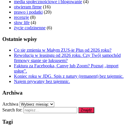
media społecznościowe i blogowanie
(4)
otwieram firmę
(16)
prawo i podatki
(20)
recenzje
(8)
slow life
(4)
życie codzinenne
(6)
Ostatnie wpisy
Co się zmienia w Małym ZUS-ie Plus od 2026 roku?
Rewolucja w leasingu od 2026 roku. Czy Twój samochód
firmowy stanie się luksusem?
Faktura za Facebooka, Canvę lub Zoom? Poznaj „import
usług”.
Koniec roku w JDG. Spis z natury (remanent) bez tajemnic.
Najem prywatny bez tajemnic.
Archiwa
Archiwa
Search for:
Znajdź
Tagi