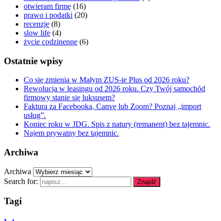
otwieram firmę
(16)
prawo i podatki
(20)
recenzje
(8)
slow life
(4)
życie codzinenne
(6)
Ostatnie wpisy
Co się zmienia w Małym ZUS-ie Plus od 2026 roku?
Rewolucja w leasingu od 2026 roku. Czy Twój samochód
firmowy stanie się luksusem?
Faktura za Facebooka, Canvę lub Zoom? Poznaj „import
usług”.
Koniec roku w JDG. Spis z natury (remanent) bez tajemnic.
Najem prywatny bez tajemnic.
Archiwa
Archiwa
Search for:
Znajdź
Tagi