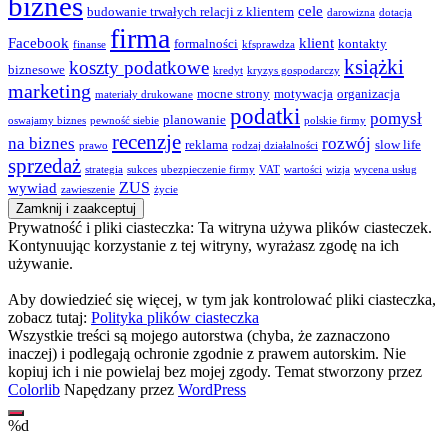
biznes
cele
budowanie trwałych relacji z klientem
darowizna
dotacja
firma
Facebook
klient
formalności
kontakty
finanse
kfsprawdza
książki
koszty podatkowe
biznesowe
kredyt
kryzys gospodarczy
marketing
mocne strony
motywacja
organizacja
materiały drukowane
podatki
pomysł
planowanie
oswajamy biznes
pewność siebie
polskie firmy
recenzje
na biznes
rozwój
reklama
slow life
prawo
rodzaj działalności
sprzedaż
strategia
sukces
ubezpieczenie firmy
VAT
wartości
wizja
wycena usług
ZUS
wywiad
zawieszenie
życie
Prywatność i pliki ciasteczka: Ta witryna używa plików ciasteczek.
Kontynuując korzystanie z tej witryny, wyrażasz zgodę na ich
używanie.
Aby dowiedzieć się więcej, w tym jak kontrolować pliki ciasteczka,
zobacz tutaj:
Polityka plików ciasteczka
Wszystkie treści są mojego autorstwa (chyba, że zaznaczono
inaczej) i podlegają ochronie zgodnie z prawem autorskim. Nie
kopiuj ich i nie powielaj bez mojej zgody. Temat stworzony przez
Colorlib
Napędzany przez
WordPress
%d