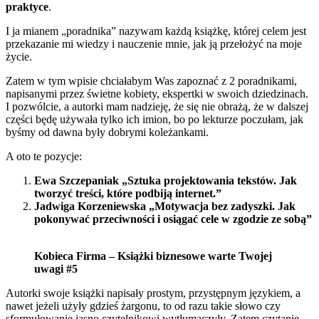
praktyce
.
I ja mianem „poradnika” nazywam każdą książkę, której celem jest
przekazanie mi wiedzy i nauczenie mnie, jak ją przełożyć na moje
życie.
Zatem w tym wpisie chciałabym Was zapoznać z 2 poradnikami,
napisanymi przez świetne kobiety, ekspertki w swoich dziedzinach.
I pozwólcie, a autorki mam nadzieję, że się nie obrażą, że w dalszej
części będę używała tylko ich imion, bo po lekturze poczułam, jak
byśmy od dawna były dobrymi koleżankami.
A oto te pozycje:
Ewa Szczepaniak „Sztuka projektowania tekstów. Jak
tworzyć treści, które podbiją internet.”
Jadwiga Korzeniewska „Motywacja bez zadyszki. Jak
pokonywać przeciwności i osiągać cele w zgodzie ze sobą”
Kobieca Firma – Książki biznesowe warte Twojej
uwagi #5
Autorki swoje książki napisały prostym, przystępnym językiem, a
nawet jeżeli użyły gdzieś żargonu, to od razu takie słowo czy
sformułowanie jasno czytelnikowi wytłumaczyły. Zatem czytanie