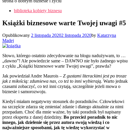
strona o dobrym biznesie i życiu
biblioteka kobiety biznesu
Książki biznesowe warte Twojej uwagi #5
Opublikowany
2 listopada 2020
2 listopada 2020
by
Katarzyna
Madej
Słowo, którego ostatnio zdecydowanie na blogu nadużywam, to …
„dawno”! Ale powiedzcie same – DAWNO nie było żadnego wpisu
z cyklu „Książki biznesowe warte Twojej uwagi”, prawda?
Jak powiedział Andre Maurois –
Z gustami literackimi jest po trosze
jak z miłością: zdumiewa nas, co też to inni wybierają.
Warto jednak
czasami zobaczyć, co też inni czytają, szczególnie jeżeli mowa o
biznesie i samorozwoju.
Kiedyś miałam negatywny stosunek do poradników. Człowiekowi
na szczęście zdarza się zmieniać zdanie i dlatego aktualnie za nimi
przepadam. Choć dla mnie ważne, by taki poradnik był napisany
przez eksperta z danej dziedziny.
Bo przecież poradnik to nic
innego, jak dzielenie się przez autora swoją wiedzą i co
najważniejsze sposobami, jak tę wiedzę wykorzystać w