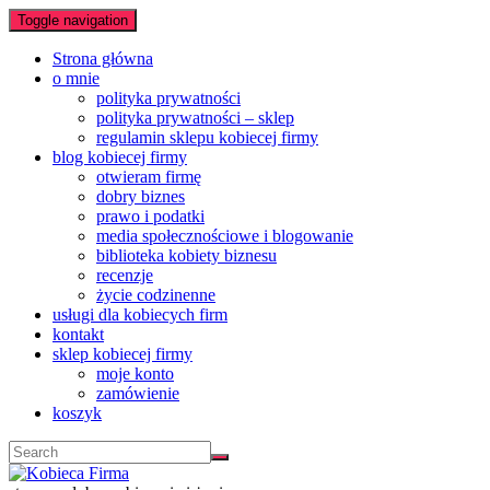
Toggle navigation
Strona główna
o mnie
polityka prywatności
polityka prywatności – sklep
regulamin sklepu kobiecej firmy
blog kobiecej firmy
otwieram firmę
dobry biznes
prawo i podatki
media społecznościowe i blogowanie
biblioteka kobiety biznesu
recenzje
życie codzinenne
usługi dla kobiecych firm
kontakt
sklep kobiecej firmy
moje konto
zamówienie
koszyk