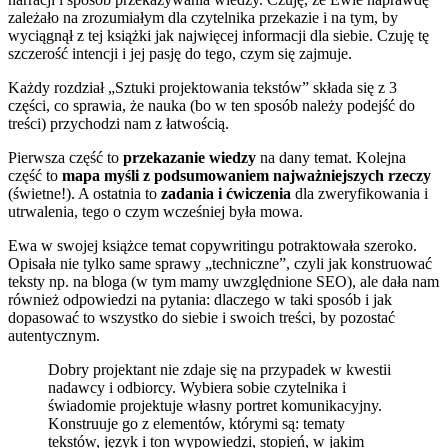
zależało na zrozumiałym dla czytelnika przekazie i na tym, by
wyciągnął z tej książki jak najwięcej informacji dla siebie. Czuję tę
szczerość intencji i jej pasję do tego, czym się zajmuje.
Każdy rozdział „Sztuki projektowania tekstów” składa się z 3
części, co sprawia, że nauka (bo w ten sposób należy podejść do
treści) przychodzi nam z łatwością.
Pierwsza część to
przekazanie wiedzy
na dany temat. Kolejna
część to
mapa myśli z podsumowaniem
najważniejszych rzeczy
(świetne!). A ostatnia to
zadania i ćwiczenia
dla zweryfikowania i
utrwalenia, tego o czym wcześniej była mowa.
Ewa w swojej książce temat copywritingu potraktowała szeroko.
Opisała nie tylko same sprawy „techniczne”, czyli jak konstruować
teksty np. na bloga (w tym mamy uwzględnione SEO), ale dała nam
również odpowiedzi na pytania: dlaczego w taki sposób i jak
dopasować to wszystko do siebie i swoich treści, by pozostać
autentycznym.
Dobry projektant nie zdaje się na przypadek w kwestii
nadawcy i odbiorcy. Wybiera sobie czytelnika i
świadomie projektuje własny portret komunikacyjny.
Konstruuje go z elementów, którymi są: tematy
tekstów, język i ton wypowiedzi, stopień, w jakim