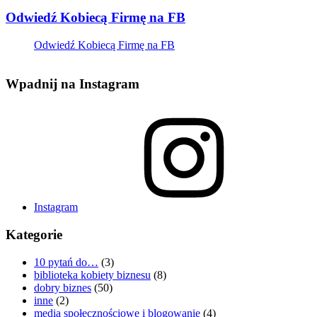
Odwiedź Kobiecą Firmę na FB
Odwiedź Kobiecą Firmę na FB
Wpadnij na Instagram
Instagram
Kategorie
10 pytań do…
(3)
biblioteka kobiety biznesu
(8)
dobry biznes
(50)
inne
(2)
media społecznościowe i blogowanie
(4)