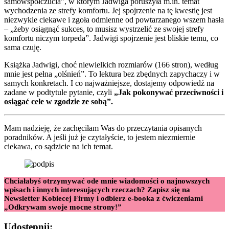
samowspółczucia”, w którym Jadwiga poruszyła m.in. temat
wychodzenia ze strefy komfortu. Jej spojrzenie na tę kwestię jest
niezwykle ciekawe i zgoła odmienne od powtarzanego wszem hasła
– „żeby osiągnąć sukces, to musisz wystrzelić ze swojej strefy
komfortu niczym torpeda”. Jadwigi spojrzenie jest bliskie temu, co
sama czuję.
Książka Jadwigi, choć niewielkich rozmiarów (166 stron), według
mnie jest pełna „olśnień”. To lektura bez zbędnych zapychaczy i w
samych konkretach. I co najważniejsze, dostajemy odpowiedź na
zadane w podtytule pytanie, czyli
„Jak pokonywać przeciwności i
osiągać cele w zgodzie ze sobą”.
Mam nadzieję, że zachęciłam Was do przeczytania opisanych
poradników. A jeśli już je czytałyście, to jestem niezmiernie
ciekawa, co sądzicie na ich temat.
Chciałabyś otrzymywać ode mnie wiadomości o najnowszych
wpisach i innych interesujących rzeczach? Zapisz się na
Newsletter Kobiecej Firmy i odbierz e-booka z ćwiczeniami
„Odkrywam swoje mocne strony!”
Udostępnij: