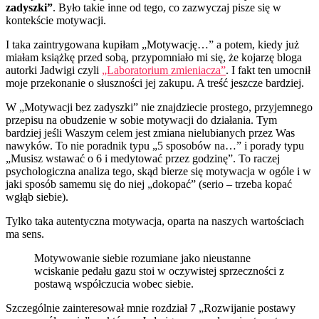
zadyszki”
. Było takie inne od tego, co zazwyczaj pisze się w
kontekście motywacji.
I taka zaintrygowana kupiłam „Motywację…” a potem, kiedy już
miałam książkę przed sobą, przypomniało mi się, że kojarzę bloga
autorki Jadwigi czyli
„Laboratorium zmieniacza”
. I fakt ten umocnił
moje przekonanie o słuszności jej zakupu. A treść jeszcze bardziej.
W „Motywacji bez zadyszki” nie znajdziecie prostego, przyjemnego
przepisu na obudzenie w sobie motywacji do działania. Tym
bardziej jeśli Waszym celem jest zmiana nielubianych przez Was
nawyków. To nie poradnik typu „5 sposobów na…” i porady typu
„Musisz wstawać o 6 i medytować przez godzinę”. To raczej
psychologiczna analiza tego, skąd bierze się motywacja w ogóle i w
jaki sposób samemu się do niej „dokopać” (serio – trzeba kopać
wgłąb siebie).
Tylko taka autentyczna motywacja, oparta na naszych wartościach
ma sens.
Motywowanie siebie rozumiane jako nieustanne
wciskanie pedału gazu stoi w oczywistej sprzeczności z
postawą współczucia wobec siebie
.
Szczególnie zainteresował mnie rozdział 7 „Rozwijanie postawy