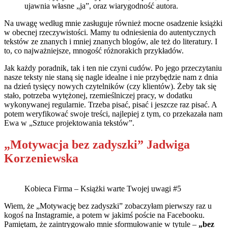
ujawnia własne „ja”, oraz wiarygodność autora.
Na uwagę według mnie zasługuje również mocne osadzenie książki
w obecnej rzeczywistości. Mamy tu odniesienia do autentycznych
tekstów ze znanych i mniej znanych blogów, ale też do literatury. I
to, co najważniejsze, mnogość różnorakich przykładów.
Jak każdy poradnik, tak i ten nie czyni cudów. Po jego przeczytaniu
nasze teksty nie staną się nagle idealne i nie przybędzie nam z dnia
na dzień tysięcy nowych czytelników (czy klientów). Żeby tak się
stało, potrzeba wytężonej, rzemieślniczej pracy, w dodatku
wykonywanej regularnie. Trzeba pisać, pisać i jeszcze raz pisać. A
potem weryfikować swoje treści, najlepiej z tym, co przekazała nam
Ewa w „Sztuce projektowania tekstów”.
„
Motywacja bez zadyszki” Jadwiga
Korzeniewska
Kobieca Firma – Książki warte Twojej uwagi #5
Wiem, że „Motywację bez zadyszki” zobaczyłam pierwszy raz u
kogoś na Instagramie, a potem w jakimś poście na Facebooku.
Pamiętam, że zaintrygowało mnie sformułowanie w tytule –
„bez