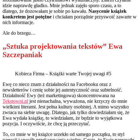
idzie naprawdę gładko. Mnie jednak zajęło sporo czasu, a to
dlatego, że dozowałam je sobie po kawału.
Nasycenie książek
konkretem jest potężne
i chciałam porządnie przyswoić zawarte w
nich informacje.
Ale do brzegu…
„Sztuka projektowania tekstów” Ewa
Szczepaniak
Kobieca Firma – Książki warte Twojej uwagi #5
Ewę co nieco znam z działalności na Facebooku oraz z
newsletterów i cenię sobie jej autentyczność oraz subtelność.
Działalność Ewy (też marketingowa) skoncentrowana na
Tekstowni.pl
jest nienachalna, wyważona, nie krzyczy do mnie
wielkimi literami. Jest pełna kultury osobistej. A mimo wszystko
zwraca na siebie uwagę. Dlatego, jak tylko dowiedziałam się, że
Ewa wydała książkę, to wiedziałam, że będzie to wyjątkowa
pozycja. I oczywiście, że chcę ją przeczytać.
To, co mnie w tej książce urzekło od samego początku, to styl
narracji i sposób przekazywania wiedzy. Czuję, że Ewie naprawdę