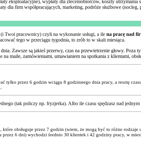
łaty eksploatacyjne), wypłaty dla zleceniobiorców, koszty utrzymania 
płaty dla firm współpracujących, marketing, podróże służbowe (nocleg, poc
(i Twoi pracownicy) czyli na wykonanie usługi, a ile
na pracę nad fi
acować tego w przeciągu tygodnia, to zrób to w skali miesiąca.
 dnia. Zawsze są jakieś przerwy, czas na przewietrzenie głowy. Poza t
anie na maile, zamówieniami, umawianiem na spotkania z klientami, ob
giwać tylko przez 6 godzin wciągu 8 godzinnego dnia pracy, a resztę cza
.
jednego (tak policzy np. fryzjerka). Albo ile czasu spędzasz nad jednym
k, które obsługuje przez 7 godzin (wiem, że mogą być to różne rodzaj
 przez 6 dni) wychodzi średnio 30 klientek i 42 godziny pracy, w miesi