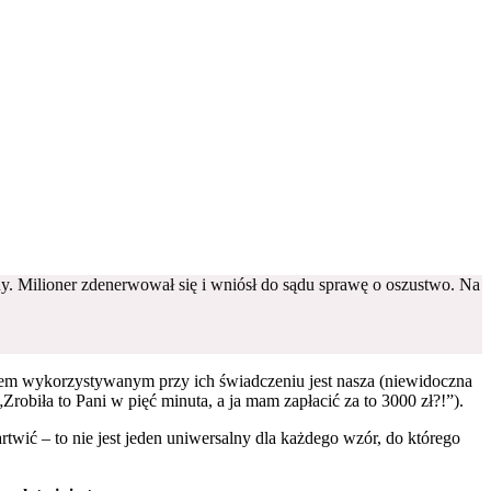
iny. Milioner zdenerwował się i wniósł do sądu sprawę o oszustwo. Na
sobem wykorzystywanym przy ich świadczeniu jest nasza (niewidoczna
robiła to Pani w pięć minuta, a ja mam zapłacić za to 3000 zł?!”).
twić – to nie jest jeden uniwersalny dla każdego wzór, do którego