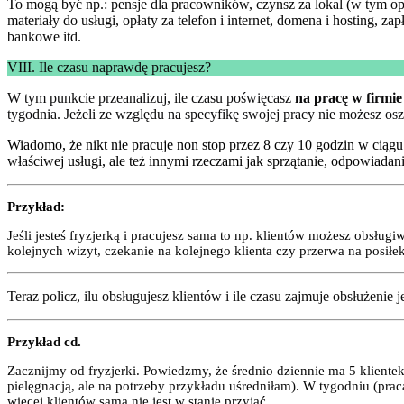
To mogą być np.: pensje dla pracowników, czynsz za lokal (w tym op
materiały do usługi, opłaty za telefon i internet, domena i hosting, za
bankowe itd.
VIII. Ile czasu naprawdę pracujesz?
W tym punkcie przeanalizuj, ile czasu poświęcasz
na pracę w firmie
tygodnia. Jeżeli ze względu na specyfikę swojej pracy nie możesz osz
Wiadomo, że nikt nie pracuje non stop przez 8 czy 10 godzin w ciągu
właściwej usługi, ale też innymi rzeczami jak sprzątanie, odpowiad
Przykład:
Jeśli jesteś fryzjerką i pracujesz sama to np. klientów możesz obsłu
kolejnych wizyt, czekanie na kolejnego klienta czy przerwa na posiłek
Teraz policz, ilu obsługujesz klientów i ile czasu zajmuje obsłużenie 
Przykład cd.
Zacznijmy od fryzjerki. Powiedzmy, że średnio dziennie ma 5 kliente
pielęgnacją, ale na potrzeby przykładu uśredniłam). W tygodniu (praca
więcej klientów sama nie jest w stanie przyjąć.