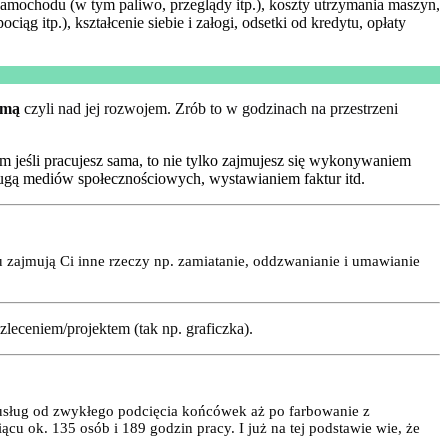
samochodu (w tym paliwo, przeglądy itp.), koszty utrzymania maszyn,
iąg itp.), kształcenie siebie i załogi, odsetki od kredytu, opłaty
rmą
czyli nad jej rozwojem. Zrób to w godzinach na przestrzeni
ym jeśli pracujesz sama, to nie tylko zajmujesz się wykonywaniem
sługą mediów społecznościowych, wystawianiem faktur itd.
su zajmują Ci inne rzeczy np. zamiatanie, oddzwanianie i umawianie
 zleceniem/projektem (tak np. graficzka).
e usług od zwykłego podcięcia końcówek aż po farbowanie z
ącu ok. 135 osób i 189 godzin pracy. I już na tej podstawie wie, że