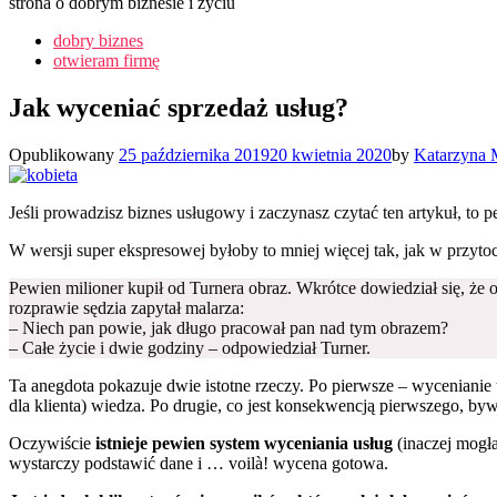
strona o dobrym biznesie i życiu
dobry biznes
otwieram firmę
Jak wyceniać sprzedaż usług?
Opublikowany
25 października 2019
20 kwietnia 2020
by
Katarzyna 
Jeśli prowadzisz biznes usługowy i zaczynasz czytać ten artykuł, to 
W wersji super ekspresowej byłoby to mniej więcej tak, jak w przyto
Pewien milioner kupił od Turnera obraz. Wkrótce dowiedział się, że 
rozprawie sędzia zapytał malarza:
– Niech pan powie, jak długo pracował pan nad tym obrazem?
– Całe życie i dwie godziny – odpowiedział Turner.
Ta anegdota pokazuje dwie istotne rzeczy. Po pierwsze – wycenianie
dla klienta) wiedza. Po drugie, co jest konsekwencją pierwszego, byw
Oczywiście
istnieje pewien system wyceniania usług
(inaczej mogła
wystarczy podstawić dane i … voilà! wycena gotowa.