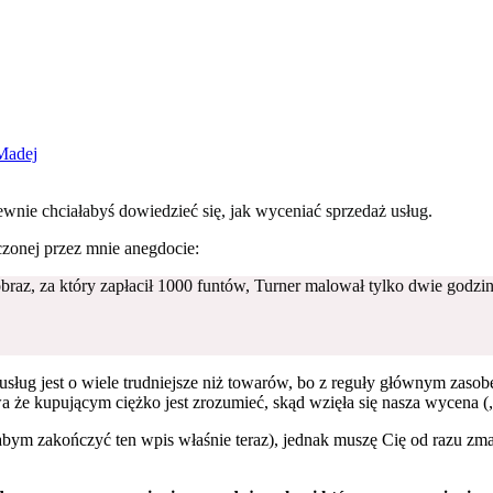
Madej
pewnie chciałabyś dowiedzieć się, jak wyceniać sprzedaż usług.
czonej przez mnie anegdocie:
obraz, za który zapłacił 1000 funtów, Turner malował tylko dwie godz
 usług jest o wiele trudniejsze niż towarów, bo z reguły głównym za
a że kupującym ciężko jest zrozumieć, skąd wzięła się nasza wycena („Z
bym zakończyć ten wpis właśnie teraz), jednak muszę Cię od razu zmar