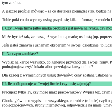
tym zarabia.
A jeszcze prościej mówiąc – za co dostajesz pieniądze (tak, będzie
Tobie póki co do wyceny usług przyda się kilka informacji z modelu b
I. Czy Twoja firma (albo marka osobista) jest nowa na rynku, czy m
Może być też tak, że masz już wyrobioną markę osobistą (np. poprzez b
Jeśli jesteś znanym i uznanym ekspertem w swojej dziedzinie, to ludz
II. Na czym zarabiasz?
Wypisz na kartce wszystko, co generuje przychód dla Twojej firmy. Po
podnajmujesz część lokalu albo sprzedajesz kursy online?
Dla każdej z wymienionych usług (towarów) ceny zostaną ustalone w 
III. Ile osób pracuje w Twojej firmie i czym się zajmują?
Pracujesz tylko Ty, czy może masz pracowników? Wypisz też, czym się
Chodzi głównie o wypisanie wszystkiego, co robisz (robicie) czyli
społecznościowych, strony internetowej, odpowiedzią na maile, umaw