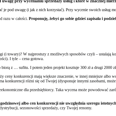
d uwagę przy wycenianiu sprzedaży usług i które w znacznej mierze
rać je pod uwagę (i jak z nich korzystać). Przy wycenie swoich usług 
od razu w całości.
Proponuję, żebyś go sobie gdzieś zapisała i podzie
ugi (i towary)? W najprostszy z możliwych sposobów czyli – ustalają ko
ci). I tyle – cena gotowa.
biorą z … sufitu. I potem jeden projekt kosztuje 300 zł a drugi 2000 z
nży ceny konkurencji mają większe znaczenie, w innej mniejsze albo 
irma konkurencji różni się od Twojej (dysponuje innymi zasobami, może
ieekonomiczne dla przedsiębiorcy. Taka wycena może powodować zarówn
 godzinowej albo cen konkurencji nie uwzględnia szeregu istotny
ystrybucji, sezonowości sprzedaży, czy Twojej renomy.