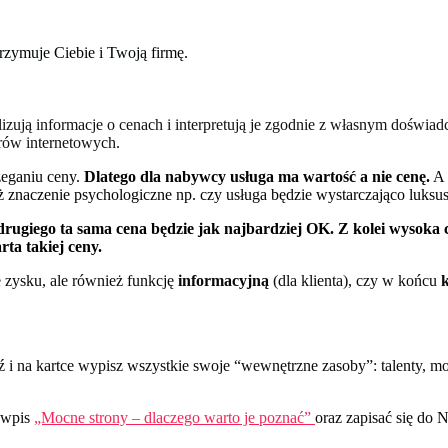
trzymuje Ciebie i Twoją firmę.
zują informacje o cenach i interpretują je zgodnie z własnym doświad
rów internetowych.
zeganiu ceny.
Dlatego dla nabywcy usługa ma wartość a nie cenę.
A 
ż znaczenie psychologiczne np. czy usługa będzie wystarczająco luksu
 drugiego ta sama cena będzie jak najbardziej OK. Z kolei wysoka
rta takiej ceny.
e zysku, ale również funkcję
informacyjną
(dla klienta), czy w końcu
 i na kartce wypisz wszystkie swoje “wewnętrzne zasoby”: talenty, mo
j wpis
„Mocne strony – dlaczego warto je poznać”
oraz zapisać się do 