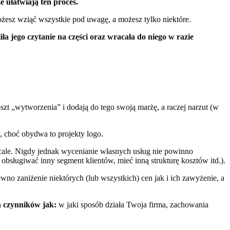
 ułatwiają ten proces.
możesz wziąć wszystkie pod uwagę, a możesz tylko niektóre.
liła jego czytanie na części oraz wracała do niego w razie
szt „wytworzenia” i dodają do tego swoją marżę, a raczej narzut (w
ł, choć obydwa to projekty logo.
wcale. Nigdy jednak wycenianie własnych usług nie powinno
 obsługiwać inny segment klientów, mieć inną strukturę kosztów itd.).
o zaniżenie niektórych (lub wszystkich) cen jak i ich zawyżenie, a
ch czynników jak:
w jaki sposób działa Twoja firma, zachowania