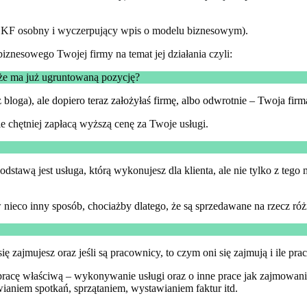
 na KF osobny i wyczerpujący wpis o modelu biznesowym).
iznesowego Twojej firmy na temat jej działania czyli:
oże ma już ugruntowaną pozycję?
loga), ale dopiero teraz założyłaś firmę, albo odwrotnie – Twoja firma j
ie chętniej zapłacą wyższą cenę za Twoje usługi.
dstawą jest usługa, którą wykonujesz dla klienta, ale nie tylko z teg
nieco inny sposób, chociażby dlatego, że są sprzedawane na rzecz ró
 zajmujesz oraz jeśli są pracownicy, to czym oni się zajmują i ile pr
 o pracę właściwą – wykonywanie usługi oraz o inne prace jak zajmowa
ianiem spotkań, sprzątaniem, wystawianiem faktur itd.