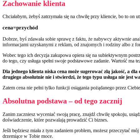
Zachowanie klienta
Chciałabym, żebyś zatrzymała się na chwilę przy kliencie, bo to on u
cena=przychód
Dobrze, byś zdawała sobie sprawę z faktu, że nabywcy aktywnie anali
informacjami uzyskanymi z reklam, od znajomych i rodziny albo z fo
Wobec tego ich decyzja zakupowa opiera się na subiektywnym postr
do tego, czy usługa spełni swoje podstawowe zadanie. Wartość ma te
Dla jednego klienta niska cena może sugerować złą jakość, a dla
drugiego absolutnie nie i stwierdzi, że tego typu usługa nie jest wa
Zatem cena nie pełni tylko funkcji osiągania pożądanego przez Ciebi
Absolutna podstawa – od tego zacznij
Zanim zaczniesz wyceniać swoją pracę, znajdź chwilę spokoju, usiądź
doświadczenie, które pozwalają prowadzić Ci biznes.
Jeśli będziesz miała z tym zadaniem problem, możesz przeczytać mó
drzemiące w Tobie moce.