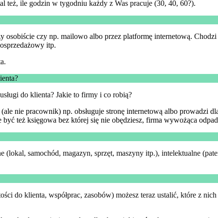
l też, ile godzin w tygodniu każdy z Was pracuje (30, 40, 60?).
zy osobiście czy np. mailowo albo przez platformę internetową. Chodzi 
osprzedażowy itp.
a.
ienta?
sługi do klienta? Jakie to firmy i co robią?
 (ale nie pracownik) np. obsługuje stronę internetową albo prowadzi d
 być też księgowa bez której się nie obędziesz, firma wywożąca odpady,
 (lokal, samochód, magazyn, sprzęt, maszyny itp.), intelektualne (pate
i do klienta, współprac, zasobów) możesz teraz ustalić, które z nich