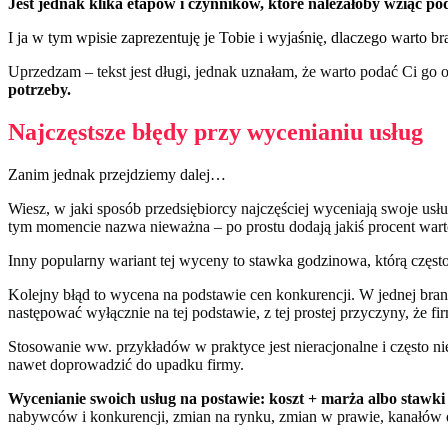
Jest jednak klika etapów i czynników, które należałoby wziąć po
I ja w tym wpisie zaprezentuję je Tobie i wyjaśnię, dlaczego warto b
Uprzedzam – tekst jest długi, jednak uznałam, że warto podać Ci go 
potrzeby.
Najczęstsze błędy przy wycenianiu usług
Zanim jednak przejdziemy dalej…
Wiesz, w jaki sposób przedsiębiorcy najczęściej wyceniają swoje usł
tym momencie nazwa nieważna – po prostu dodają jakiś procent wartoś
Inny popularny wariant tej wyceny to stawka godzinowa, którą często 
Kolejny błąd to wycena na podstawie cen konkurencji. W jednej bra
następować wyłącznie na tej podstawie, z tej prostej przyczyny, że f
Stosowanie ww. przykładów w praktyce jest nieracjonalne i często n
nawet doprowadzić do upadku firmy.
Wycenianie swoich usług na postawie: koszt + marża albo stawki
nabywców i konkurencji, zmian na rynku, zmian w prawie, kanałów d