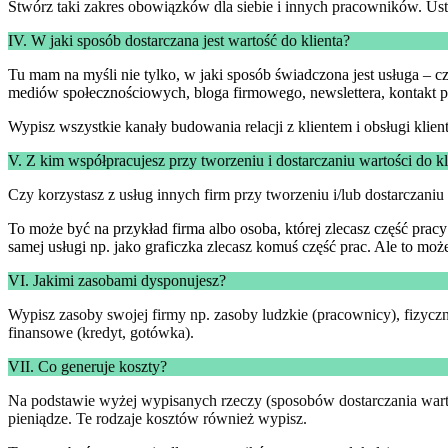
Stwórz taki zakres obowiązków dla siebie i innych pracowników. Usta
IV. W jaki sposób dostarczana jest wartość do klienta?
Tu mam na myśli nie tylko, w jaki sposób świadczona jest usługa – c
mediów społecznościowych, bloga firmowego, newslettera, kontakt p
Wypisz wszystkie kanały budowania relacji z klientem i obsługi klient
V. Z kim współpracujesz przy tworzeniu i dostarczaniu wartości do kl
Czy korzystasz z usług innych firm przy tworzeniu i/lub dostarczaniu u
To może być na przykład firma albo osoba, której zlecasz część pracy
samej usługi np. jako graficzka zlecasz komuś część prac. Ale to może
VI. Jakimi zasobami dysponujesz?
Wypisz zasoby swojej firmy np. zasoby ludzkie (pracownicy), fizyczne
finansowe (kredyt, gotówka).
VII. Co generuje koszty?
Na podstawie wyżej wypisanych rzeczy (sposobów dostarczania wartośc
pieniądze. Te rodzaje kosztów również wypisz.