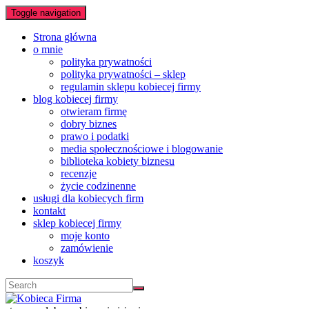
Toggle navigation
Strona główna
o mnie
polityka prywatności
polityka prywatności – sklep
regulamin sklepu kobiecej firmy
blog kobiecej firmy
otwieram firmę
dobry biznes
prawo i podatki
media społecznościowe i blogowanie
biblioteka kobiety biznesu
recenzje
życie codzinenne
usługi dla kobiecych firm
kontakt
sklep kobiecej firmy
moje konto
zamówienie
koszyk