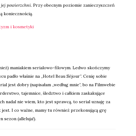
 jej powierzchni.
Przy obecnym poziomie zanieczyszczeń
ą koniecznością.
tyzm i kosmetyki
nież) maniakiem serialowo-filowym. Ledwo skończymy
cu padło właśnie na „Hotel Beau Séjour”. Cenię sobie
rial jest dobry (napisałam „według mnie”, bo na Filmwebie
derstwo, tajemnice, śledztwo i całkiem zaskakujące
ch nadal nie wiem, kto jest sprawcą, to serial uznaję za
k jest. I co ważne, mamy tu również przekonującą grę
n sezon (alleluja!).