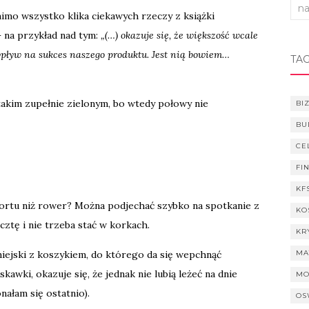
Sea
mimo wszystko klika ciekawych rzeczy z książki
for:
 na przykład nad tym:
„(…) okazuje się, że większość wcale
 wpływ na sukces naszego produktu. Jest nią bowiem…
TAG
takim zupełnie zielonym, bo wtedy połowy nie
BI
BU
CE
FI
KF
ortu niż rower? Można podjechać szybko na spotkanie z
KO
cztę i nie trzeba stać w korkach.
KR
iejski z koszykiem, do którego da się wepchnąć
MA
wki, okazuje się, że jednak nie lubią leżeć na dnie
MO
nałam się ostatnio).
OS