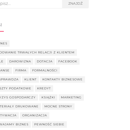
rch
ZNAJDŹ
I
ZNES
DOWANIE TRWAŁYCH RELACJI Z KLIENTEM
LE
DAROWIZNA
DOTACJA
FACEBOOK
NANSE
FIRMA
FORMALNOŚCI
SPRAWDZA
KLIENT
KONTAKTY BIZNESOWE
SZTY PODATKOWE
KREDYT
YZYS GOSPODARCZY
KSIĄŻKI
MARKETING
TERIAŁY DRUKOWANE
MOCNE STRONY
TYWACJA
ORGANIZACJA
WAJAMY BIZNES
PEWNOŚĆ SIEBIE