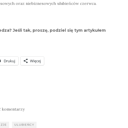
nesowych oraz niebiznesowych ulubieńców czerwca.
dza? Jeśli tak, proszę, podziel się tym artykułem
Drukuj
Więcej
2 komentarzy
NZJE
ULUBIEŃCY