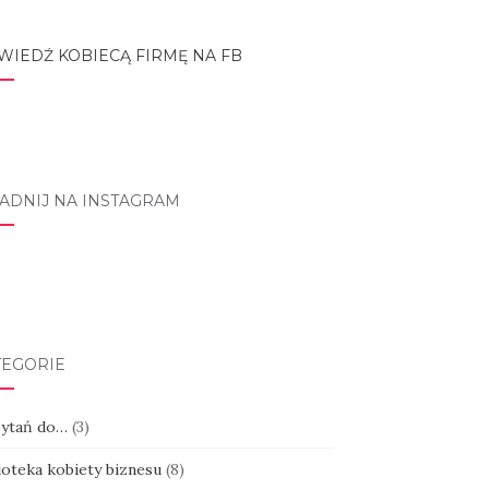
WIEDŹ KOBIECĄ FIRMĘ NA FB
ADNIJ NA INSTAGRAM
tagram
TEGORIE
pytań do…
(3)
ioteka kobiety biznesu
(8)