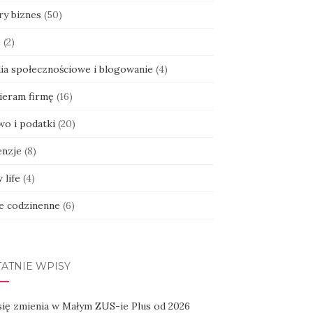
ry biznes
(50)
e
(2)
ia społecznościowe i blogowanie
(4)
ieram firmę
(16)
wo i podatki
(20)
enzje
(8)
 life
(4)
ie codzinenne
(6)
TATNIE WPISY
się zmienia w Małym ZUS-ie Plus od 2026