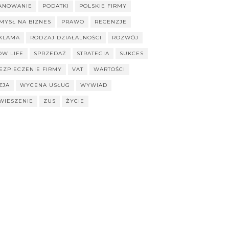
ANOWANIE
PODATKI
POLSKIE FIRMY
MYSŁ NA BIZNES
PRAWO
RECENZJE
KLAMA
RODZAJ DZIAŁALNOŚCI
ROZWÓJ
OW LIFE
SPRZEDAŻ
STRATEGIA
SUKCES
EZPIECZENIE FIRMY
VAT
WARTOŚCI
ZJA
WYCENA USŁUG
WYWIAD
WIESZENIE
ZUS
ŻYCIE