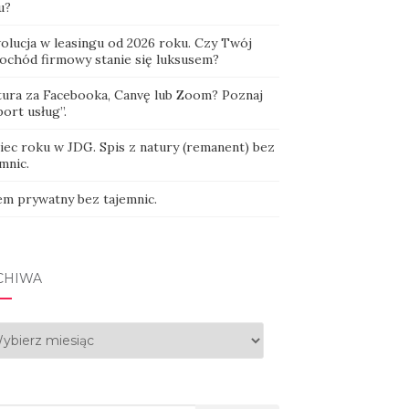
u?
olucja w leasingu od 2026 roku. Czy Twój
ochód firmowy stanie się luksusem?
tura za Facebooka, Canvę lub Zoom? Poznaj
ort usług”.
iec roku w JDG. Spis z natury (remanent) bez
mnic.
em prywatny bez tajemnic.
CHIWA
hiwa