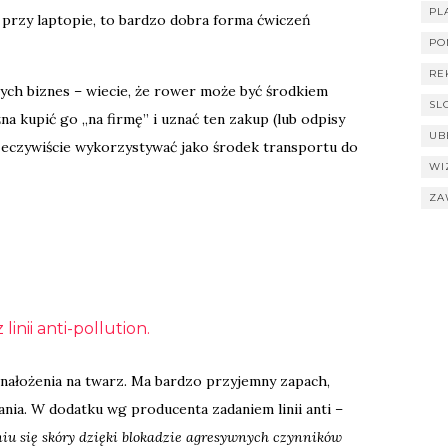
PL
 przy laptopie, to bardzo dobra forma ćwiczeń
PO
RE
ych biznes – wiecie, że rower może być środkiem
SL
a kupić go „na firmę” i uznać ten zakup (lub odpisy
UB
zeczywiście wykorzystywać jako środek transportu do
WI
ZA
inii anti-pollution.
nałożenia na twarz. Ma bardzo przyjemny zapach,
łania. W dodatku wg producenta zadaniem linii anti –
iu się skóry dzięki blokadzie agresywnych czynników