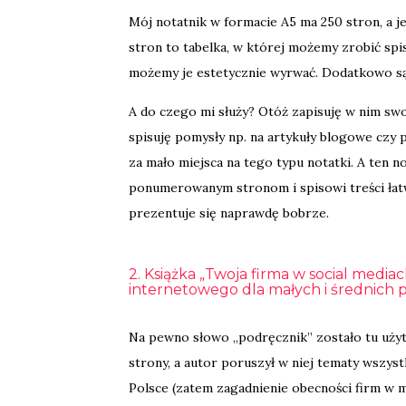
Mój notatnik w formacie A5 ma 250 stron, a j
stron to tabelka, w której możemy zrobić spis
możemy je estetycznie wyrwać. Dodatkowo są 
A do czego mi służy? Otóż zapisuję w nim sw
spisuję pomysły np. na artykuły blogowe czy 
za mało miejsca na tego typu notatki. A ten not
ponumerowanym stronom i spisowi treści łatw
prezentuje się naprawdę bobrze.
2. Książka „Twoja firma w social medi
internetowego dla małych i średnich 
Na pewno słowo „podręcznik” zostało tu użyte
strony, a autor poruszył w niej tematy wszys
Polsce (zatem zagadnienie obecności firm w 