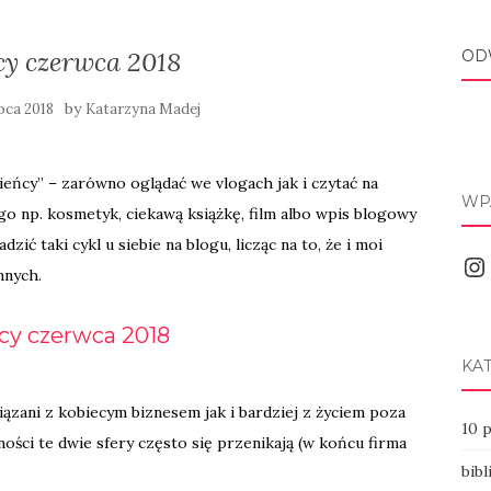
cy czerwca 2018
OD
by
ipca 2018
Katarzyna Madej
bieńcy” – zarówno oglądać we vlogach jak i czytać na
WP
o np. kosmetyk, ciekawą książkę, film albo wpis blogowy
ć taki cykl u siebie na blogu, licząc na to, że i moi
Ins
nnych.
cy czerwca 2018
KA
ązani z kobiecym biznesem jak i bardziej z życiem poza
10 
ości te dwie sfery często się przenikają (w końcu firma
bibl