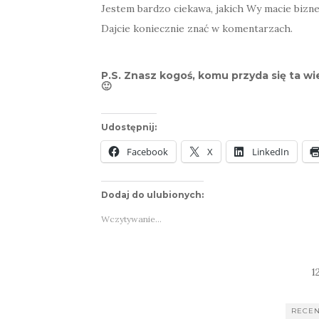
Jestem bardzo ciekawa, jakich Wy macie biz
Dajcie koniecznie znać w komentarzach.
P.S. Znasz kogoś, komu przyda się ta wie
🙂
Udostępnij:
Facebook
X
LinkedIn
Dodaj do ulubionych:
Wczytywanie…
1
RECE