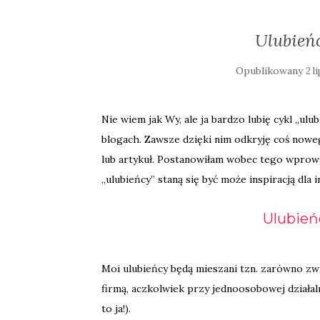
Ulubień
Opublikowany
2 l
Nie wiem jak Wy, ale ja bardzo lubię cykl „ulu
blogach. Zawsze dzięki nim odkryję coś noweg
lub artykuł. Postanowiłam wobec tego wprowadzi
„ulubieńcy” staną się być może inspiracją dla i
Ulubień
Moi ulubieńcy będą mieszani tzn. zarówno zwi
firmą, aczkolwiek przy jednoosobowej działaln
to ja!).