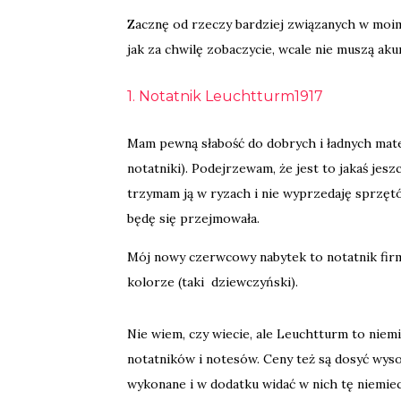
Zacznę od rzeczy bardziej związanych w moi
jak za chwilę zobaczycie, wcale nie muszą aku
1. Notatnik Leuchtturm1917
Mam pewną słabość do dobrych i ładnych mate
notatniki). Podejrzewam, że jest to jakaś je
trzymam ją w ryzach i nie wyprzedaję sprzęt
będę się przejmowała.
Mój nowy czerwcowy nabytek to notatnik 
kolorze (taki dziewczyński).
Nie wiem, czy wiecie, ale Leuchtturm to niem
notatników i notesów. Ceny też są dosyć wysok
wykonane i w dodatku widać w nich tę niemieck