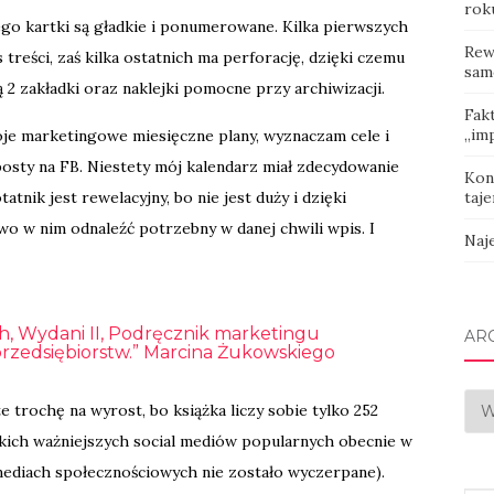
rok
ego kartki są gładkie i ponumerowane. Kilka pierwszych
Rew
 treści, zaś kilka ostatnich ma perforację, dzięki czemu
sam
2 zakładki oraz naklejki pomocne przy archiwizacji.
Fak
„imp
oje marketingowe miesięczne plany, wyznaczam cele i
posty na FB. Niestety mój kalendarz miał zdecydowanie
Kon
atnik jest rewelacyjny, bo nie jest duży i dzięki
taje
o w nim odnaleźć potrzebny w danej chwili wpis. I
Naj
ach, Wydani II, Podręcznik marketingu
AR
przedsiębiorstw.” Marcina Żukowskiego
Arc
 trochę na wyrost, bo książka liczy sobie tylko 252
tkich ważniejszych social mediów popularnych obecnie w
mediach społecznościowych nie zostało wyczerpane).