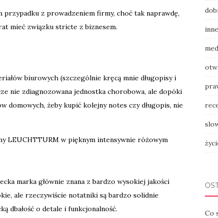
dob
m przypadku z prowadzeniem firmy, choć tak naprawdę,
rat mieć związku stricte z biznesem.
inn
med
otw
riałów biurowych (szczególnie kręcą mnie długopisy i
pra
szcze nie zdiagnozowana jednostka chorobowa, ale dopóki
ów domowych, żeby kupić kolejny notes czy długopis, nie
rec
slow
firmy LEUCHTTURM w pięknym intensywnie różowym
życ
iecka marka głównie znana z bardzo wysokiej jakości
OS
ie, ale rzeczywiście notatniki są bardzo solidnie
ą dbałość o detale i funkcjonalność.
Co 