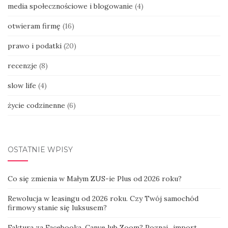
media społecznościowe i blogowanie
(4)
otwieram firmę
(16)
prawo i podatki
(20)
recenzje
(8)
slow life
(4)
życie codzinenne
(6)
OSTATNIE WPISY
Co się zmienia w Małym ZUS-ie Plus od 2026 roku?
Rewolucja w leasingu od 2026 roku. Czy Twój samochód
firmowy stanie się luksusem?
Faktura za Facebooka, Canvę lub Zoom? Poznaj „import