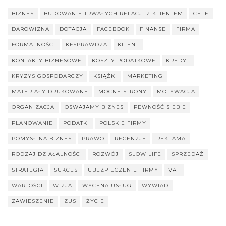
BIZNES
BUDOWANIE TRWAŁYCH RELACJI Z KLIENTEM
CELE
DAROWIZNA
DOTACJA
FACEBOOK
FINANSE
FIRMA
FORMALNOŚCI
KFSPRAWDZA
KLIENT
KONTAKTY BIZNESOWE
KOSZTY PODATKOWE
KREDYT
KRYZYS GOSPODARCZY
KSIĄŻKI
MARKETING
MATERIAŁY DRUKOWANE
MOCNE STRONY
MOTYWACJA
ORGANIZACJA
OSWAJAMY BIZNES
PEWNOŚĆ SIEBIE
PLANOWANIE
PODATKI
POLSKIE FIRMY
POMYSŁ NA BIZNES
PRAWO
RECENZJE
REKLAMA
RODZAJ DZIAŁALNOŚCI
ROZWÓJ
SLOW LIFE
SPRZEDAŻ
STRATEGIA
SUKCES
UBEZPIECZENIE FIRMY
VAT
WARTOŚCI
WIZJA
WYCENA USŁUG
WYWIAD
ZAWIESZENIE
ZUS
ŻYCIE